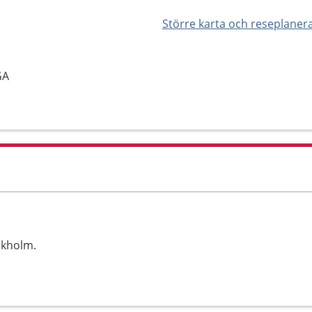
Större karta och reseplaner
GA
ckholm.