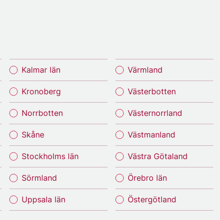
Kalmar län
Värmland
Kronoberg
Västerbotten
Norrbotten
Västernorrland
Skåne
Västmanland
Stockholms län
Västra Götaland
Sörmland
Örebro län
Uppsala län
Östergötland