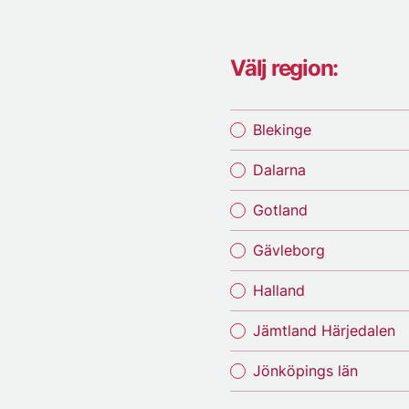
Välj region:
Blekinge
Dalarna
Gotland
Gävleborg
Halland
Jämtland Härjedalen
Jönköpings län