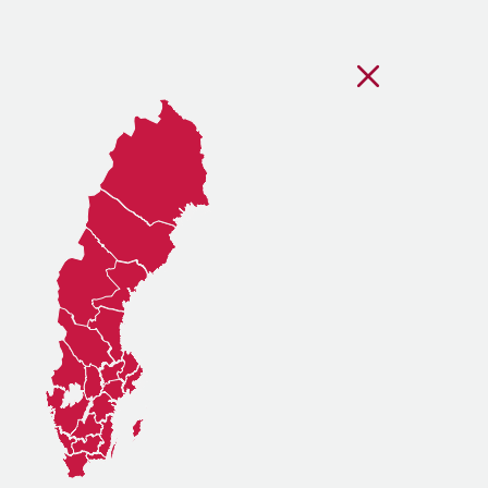
Stäng regionsvälj