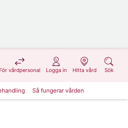
på 1177.se
på 1177.se
på 1177.se
på 1177.se
För vårdpersonal
Logga in
Hitta vård
Sök
ehandling
Så fungerar vården