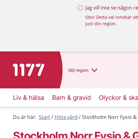
Jag vill inte se någon 
Obs! Detta val innebär att
just din region.
Till startsidan för 1177
Välj
region
Liv & hälsa
Barn & gravid
Olyckor & sk
Du är här:
Start
Hitta vård
Stockholm Norr Fysio & 
Stockholm Norr Fysio & 