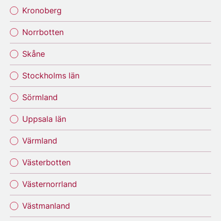
Kronoberg
Norrbotten
Skåne
Stockholms län
Sörmland
Uppsala län
Värmland
Västerbotten
Västernorrland
Västmanland