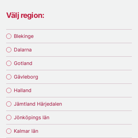
Välj region:
Blekinge
Dalarna
Gotland
Gävleborg
Halland
Jämtland Härjedalen
Jönköpings län
Kalmar län