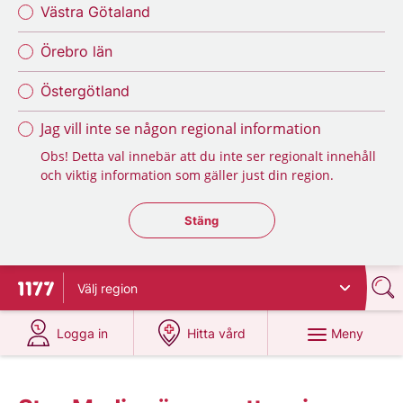
Västra Götaland
Örebro län
Östergötland
Jag vill inte se någon regional information
Obs! Detta val innebär att du inte ser regionalt innehåll
och viktig information som gäller just din region.
Stäng regionsväljaren
Stäng
Välj
region
Till startsidan för 1177
på 1177.se
på 1177.se
Meny
Logga in
Hitta vård