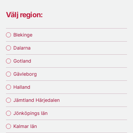
Välj region:
Blekinge
Dalarna
Gotland
Gävleborg
Halland
Jämtland Härjedalen
Jönköpings län
Kalmar län