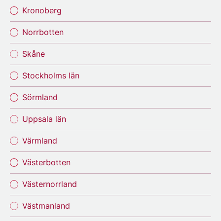
Kronoberg
Norrbotten
Skåne
Stockholms län
Sörmland
Uppsala län
Värmland
Västerbotten
Västernorrland
Västmanland