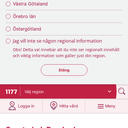
Västra Götaland
Örebro län
Östergötland
Jag vill inte se någon regional information
Obs! Detta val innebär att du inte ser regionalt innehåll
och viktig information som gäller just din region.
Stäng regionsväljaren
Stäng
Välj
region
Till startsidan för 1177
på 1177.se
på 1177.se
Meny
Logga in
Hitta vård