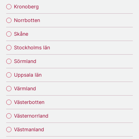
Kronoberg
Norrbotten
Skåne
Stockholms län
Sörmland
Uppsala län
Värmland
Västerbotten
Västernorrland
Västmanland