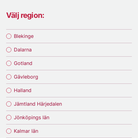
Välj region:
Blekinge
Dalarna
Gotland
Gävleborg
Halland
Jämtland Härjedalen
Jönköpings län
Kalmar län