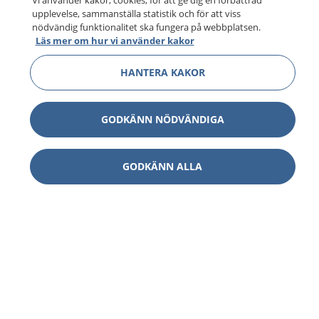
Vi använder kakor, cookies, för att ge dig en förbättrad
upplevelse, sammanställa statistik och för att viss
nödvändig funktionalitet ska fungera på webbplatsen.
Läs mer om hur vi använder kakor
HANTERA KAKOR
GODKÄNN NÖDVÄNDIGA
GODKÄNN ALLA
1177
–
tryggt om din hälsa och vård