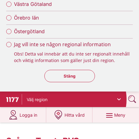
Västra Götaland
Örebro län
Östergötland
Jag vill inte se någon regional information
Obs! Detta val innebär att du inte ser regionalt innehåll
och viktig information som gäller just din region.
Stäng regionsväljaren
Stäng
Välj
region
Till startsidan för 1177
på 1177.se
på 1177.se
Meny
Logga in
Hitta vård