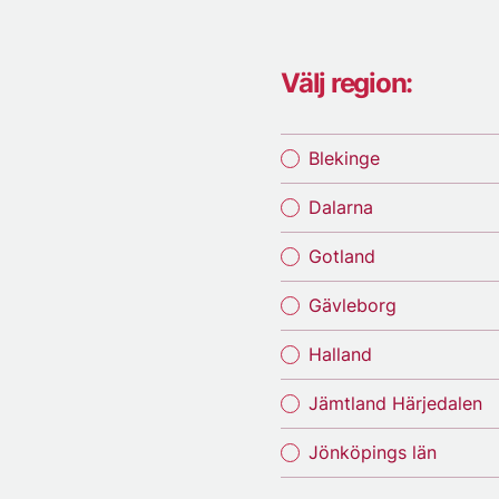
Välj region:
Blekinge
Dalarna
Gotland
Gävleborg
Halland
Jämtland Härjedalen
Jönköpings län