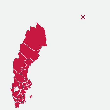
Stäng regionsvälj