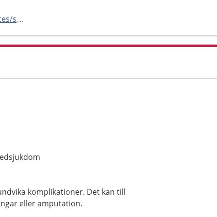
https://www.bokadirekt.se/places/sona-torl%C3%B6f-ett-steg-p%C3%A5-v%C3%A4gen-19967
 ledsjukdom
undvika komplikationer. Det kan till
ningar eller amputation.