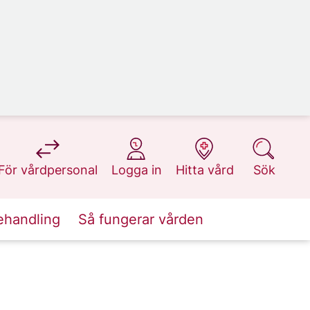
på 1177.se
på 1177.se
på 1177.se
på 1177.se
För vårdpersonal
Logga in
Hitta vård
Sök
ehandling
Så fungerar vården