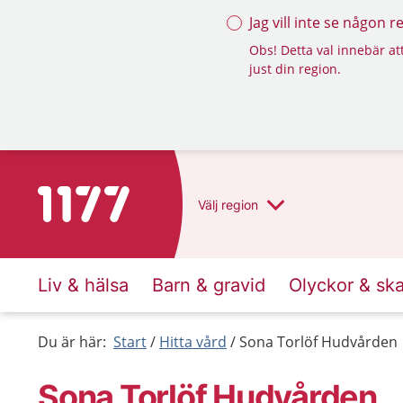
Jag vill inte se någon 
Obs! Detta val innebär att
just din region.
Till startsidan för 1177
Välj
region
Liv & hälsa
Barn & gravid
Olyckor & sk
Du är här:
Start
Hitta vård
Sona Torlöf Hudvården
Sona Torlöf Hudvården