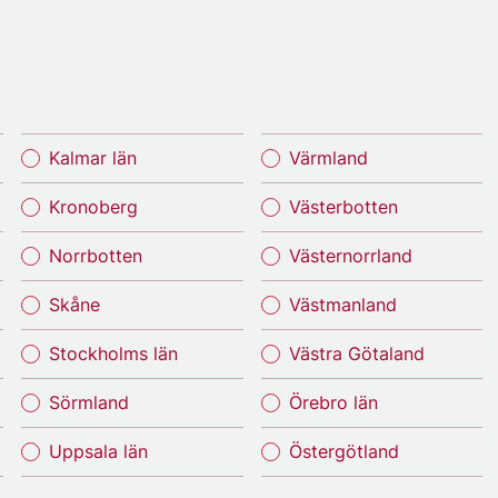
Kalmar län
Värmland
Kronoberg
Västerbotten
Norrbotten
Västernorrland
Skåne
Västmanland
Stockholms län
Västra Götaland
Sörmland
Örebro län
Uppsala län
Östergötland