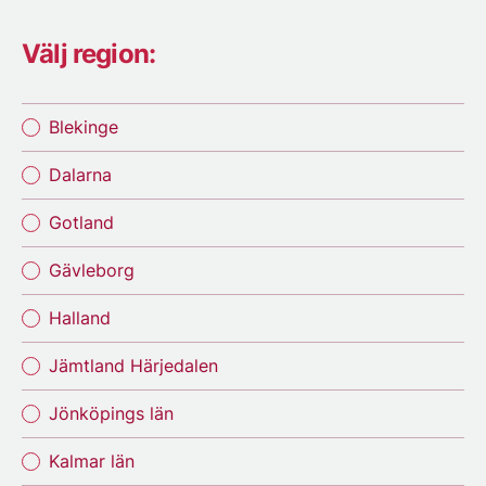
Välj region:
Blekinge
Dalarna
Gotland
Gävleborg
Halland
Jämtland Härjedalen
Jönköpings län
Kalmar län