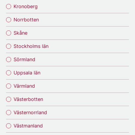
Kronoberg
Norrbotten
Skåne
Stockholms län
Sörmland
Uppsala län
Värmland
Västerbotten
Västernorrland
Västmanland