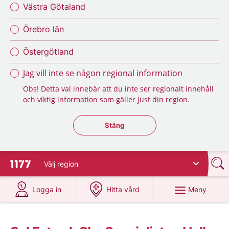
Västra Götaland
Örebro län
Östergötland
Jag vill inte se någon regional information
Obs! Detta val innebär att du inte ser regionalt innehåll
och viktig information som gäller just din region.
Stäng regionsväljaren
Stäng
Välj
region
Till startsidan för 1177
på 1177.se
på 1177.se
Meny
Logga in
Hitta vård