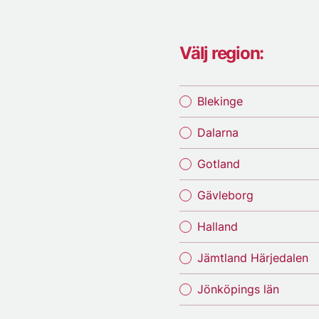
Välj region:
Blekinge
Dalarna
Gotland
Gävleborg
Halland
Jämtland Härjedalen
Jönköpings län