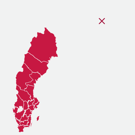
Stäng regionsvälj