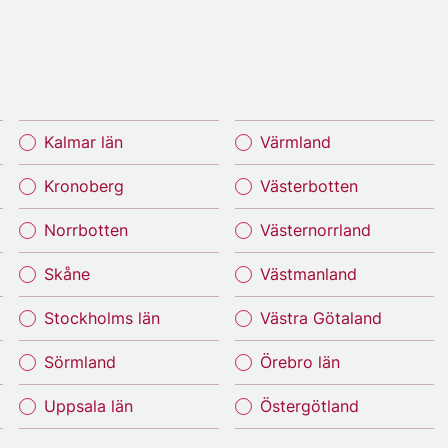
Kalmar län
Värmland
Kronoberg
Västerbotten
Norrbotten
Västernorrland
Skåne
Västmanland
Stockholms län
Västra Götaland
Sörmland
Örebro län
Uppsala län
Östergötland