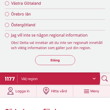
Västra Götaland
Örebro län
Östergötland
Jag vill inte se någon regional information
Obs! Detta val innebär att du inte ser regionalt innehåll
och viktig information som gäller just din region.
Stäng regionsväljaren
Stäng
Välj
region
Till startsidan för 1177
på 1177.se
på 1177.se
Meny
Logga in
Hitta vård