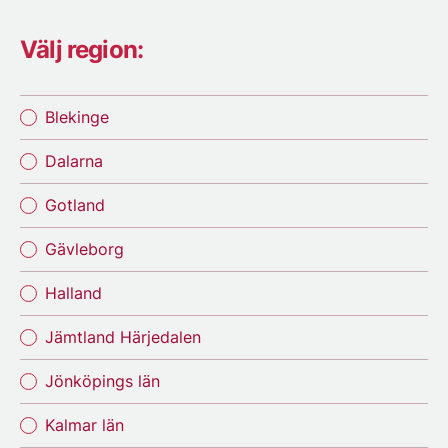
Välj region:
Blekinge
Dalarna
Gotland
Gävleborg
Halland
Jämtland Härjedalen
Jönköpings län
Kalmar län