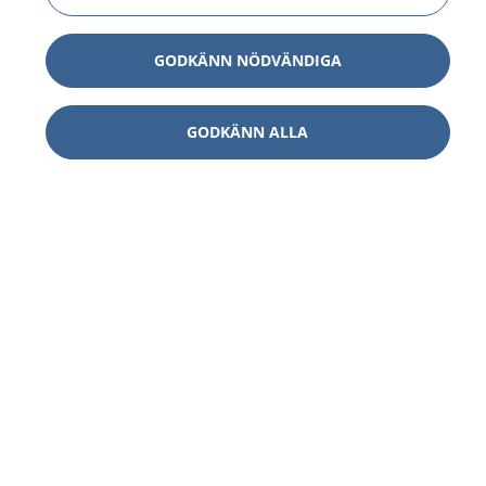
GODKÄNN NÖDVÄNDIGA
GODKÄNN ALLA
1177
–
tryggt om din hälsa och vård
På 1177.se får du råd om hälsa och information om
sjukdomar och vilka mottagningar du kan kontakta.
Logga in för att läsa din journal och göra dina
vårdärenden. Ring telefonnummer 1177 för