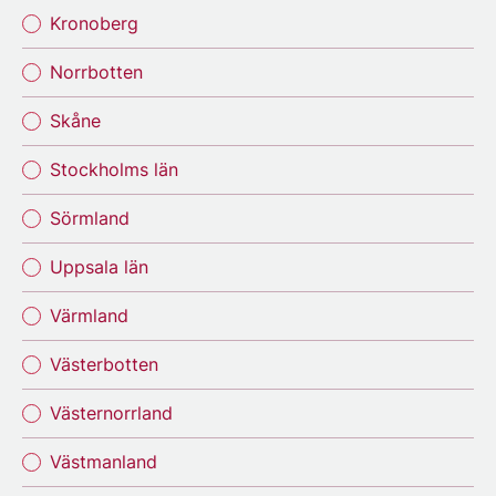
Kronoberg
Norrbotten
Skåne
Stockholms län
Sörmland
Uppsala län
Värmland
Västerbotten
Västernorrland
Västmanland