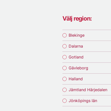
Välj region:
Blekinge
Dalarna
Gotland
Gävleborg
Halland
Jämtland Härjedalen
Jönköpings län