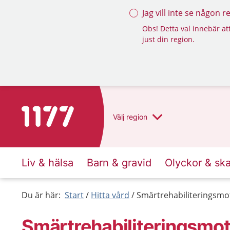
Jag vill inte se någon 
Obs! Detta val innebär att
just din region.
Till startsidan för 1177
Välj
region
Liv & hälsa
Barn & gravid
Olyckor & sk
Du är här:
Start
Hitta vård
Smärtrehabiliteringsm
Smärtrehabiliteringsmo