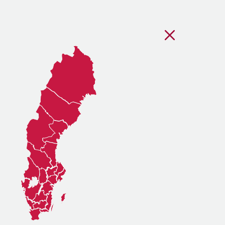
Stäng regionsvälj