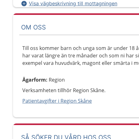
Visa vägbeskrivning till mottagningen
OM OSS
Till oss kommer barn och unga som är under 18 å
har varat längre än tre månader och som ni har sökt
exempel vara huvudvärk, magont eller smärta i mu
Ägarform
:
Region
Verksamheten tillhör Region Skåne.
Patientavgifter i Region Skåne
SÅ SÖKER DU VÅRD HOS OSS