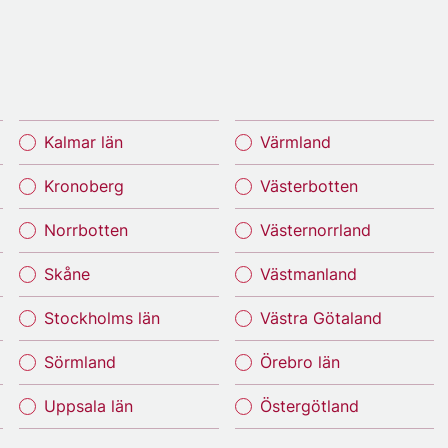
Kalmar län
Värmland
Kronoberg
Västerbotten
Norrbotten
Västernorrland
Skåne
Västmanland
Stockholms län
Västra Götaland
Sörmland
Örebro län
Uppsala län
Östergötland