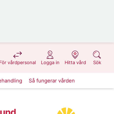
på 1177.se
på 1177.se
på 1177.se
på 1177.se
För vårdpersonal
Logga in
Hitta vård
Sök
ehandling
Så fungerar vården
Lund