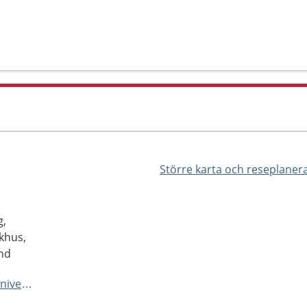
Större karta och reseplaner
g,
khus,
und
https://vard.skane.se/skanes-universitetssjukhus-sus/mottagningar-och-avdelningar/barn--och-ungdomsmottagning-smarta/