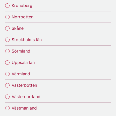
Kronoberg
Norrbotten
Skåne
Stockholms län
Sörmland
Uppsala län
Värmland
Västerbotten
Västernorrland
Västmanland