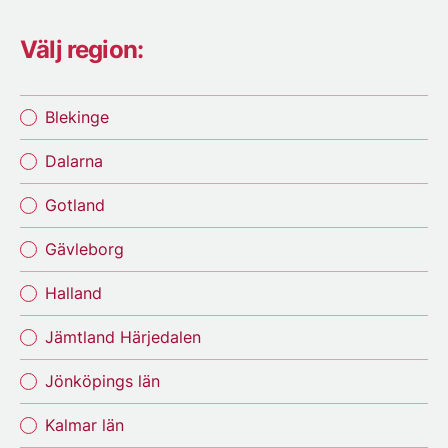
Välj region:
Blekinge
Dalarna
Gotland
Gävleborg
Halland
Jämtland Härjedalen
Jönköpings län
Kalmar län