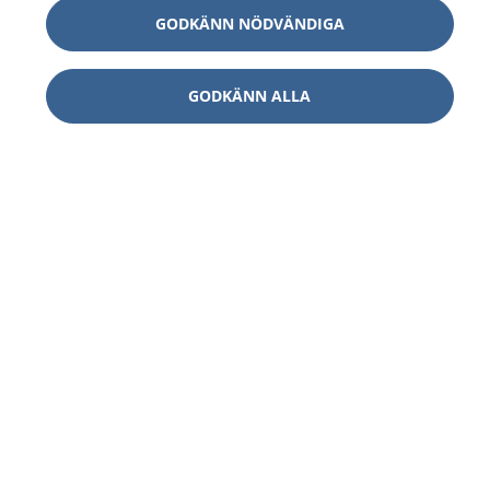
GODKÄNN NÖDVÄNDIGA
GODKÄNN ALLA
1177
–
tryggt om din hälsa och vård
På 1177.se får du råd om hälsa och information om
sjukdomar och vilka mottagningar du kan kontakta.
Logga in för att läsa din journal och göra dina
vårdärenden. Ring telefonnummer 1177 för
sjukvårdsrådgivning dygnet runt.