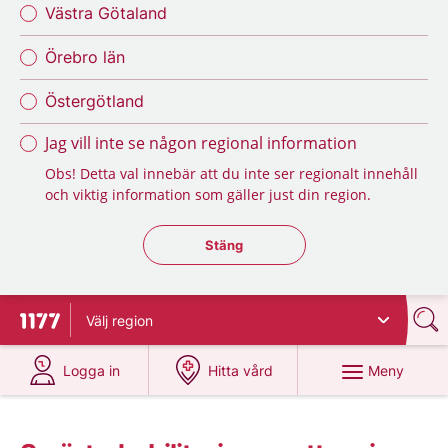
Västra Götaland
Örebro län
Östergötland
Jag vill inte se någon regional information
Obs! Detta val innebär att du inte ser regionalt innehåll
och viktig information som gäller just din region.
Stäng regionsväljaren
Stäng
Välj
region
Till startsidan för 1177
på 1177.se
på 1177.se
Meny
Logga in
Hitta vård