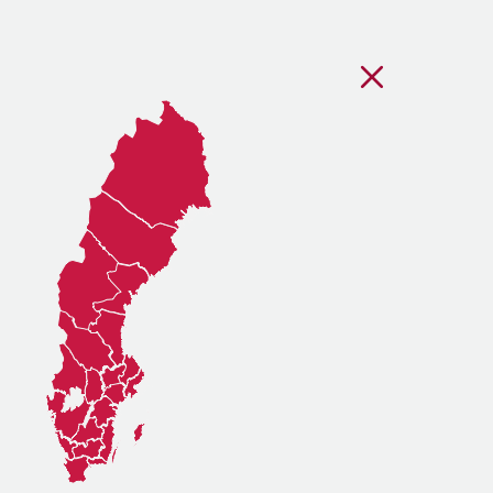
Stäng regionsvälj