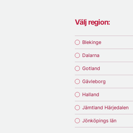
Välj region:
Blekinge
Dalarna
Gotland
Gävleborg
Halland
Jämtland Härjedalen
Jönköpings län