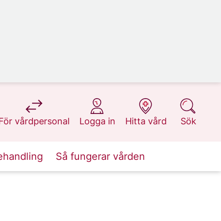
på 1177.se
på 1177.se
på 1177.se
på 1177.se
För vårdpersonal
Logga in
Hitta vård
Sök
ehandling
Så fungerar vården