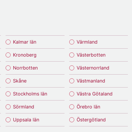
Kalmar län
Värmland
Kronoberg
Västerbotten
Norrbotten
Västernorrland
Skåne
Västmanland
Stockholms län
Västra Götaland
Sörmland
Örebro län
Uppsala län
Östergötland