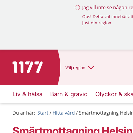
Jag vill inte se någon 
Obs! Detta val innebär att
just din region.
Till startsidan för 1177
Välj
region
Liv & hälsa
Barn & gravid
Olyckor & sk
Du är här:
Start
Hitta vård
Smärtmottagning Helsi
Smärtmottagning Helsi