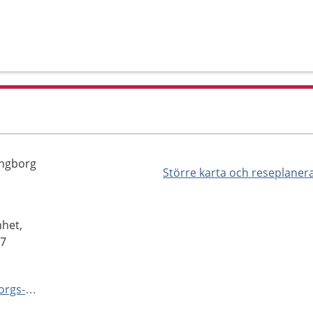
ingborg
Större karta och reseplaner
nhet,
87
https://vard.skane.se/helsingborgs-lasarett/mottagningar-och-avdelningar/smartmottagning/