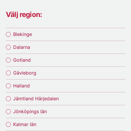
Välj region:
Blekinge
Dalarna
Gotland
Gävleborg
Halland
Jämtland Härjedalen
Jönköpings län
Kalmar län