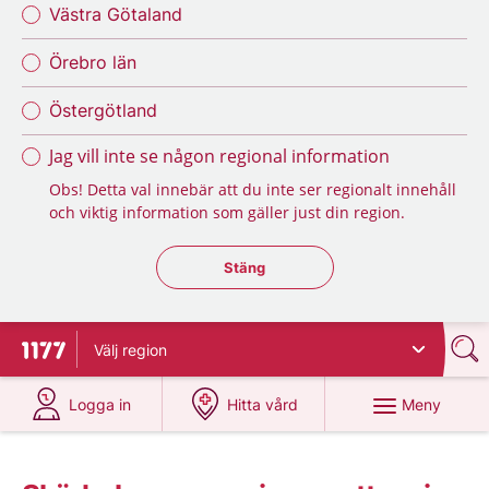
Västra Götaland
Örebro län
Östergötland
Jag vill inte se någon regional information
Obs! Detta val innebär att du inte ser regionalt innehåll
och viktig information som gäller just din region.
Stäng regionsväljaren
Stäng
Välj
region
Till startsidan för 1177
på 1177.se
på 1177.se
Meny
Logga in
Hitta vård