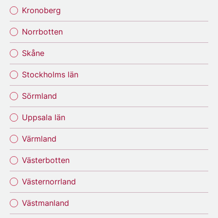
Kronoberg
Norrbotten
Skåne
Stockholms län
Sörmland
Uppsala län
Värmland
Västerbotten
Västernorrland
Västmanland