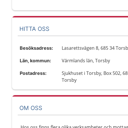
HITTA OSS
Lasarettsvägen 8, 685 34 Tors
Besöksadress:
Värmlands län, Torsby
Län, kommun:
Sjukhuset i Torsby, Box 502, 6
Postadress:
Torsby
OM OSS
Hos oss finns flera olika verksamheter och mottag