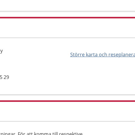
by
Större karta och reseplaner
85 29
ningar. För att komma till respektive