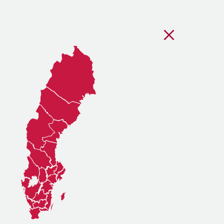
Stäng regionsvälj