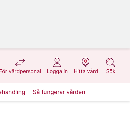
på 1177.se
på 1177.se
på 1177.se
på 1177.se
För vårdpersonal
Logga in
Hitta vård
Sök
ehandling
Så fungerar vården