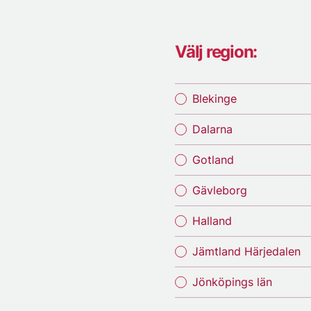
Välj region:
Blekinge
Dalarna
Gotland
Gävleborg
Halland
Jämtland Härjedalen
Jönköpings län