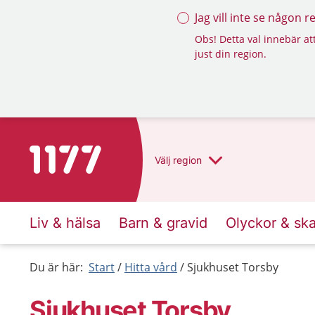
Jag vill inte se någon 
Obs! Detta val innebär att
just din region.
Till startsidan för 1177
Välj
region
Liv & hälsa
Barn & gravid
Olyckor & sk
Du är här:
Start
Hitta vård
Sjukhuset Torsby
Sjukhuset Torsby