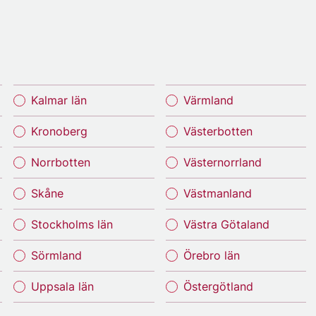
Kalmar län
Värmland
Kronoberg
Västerbotten
Norrbotten
Västernorrland
Skåne
Västmanland
Stockholms län
Västra Götaland
Sörmland
Örebro län
Uppsala län
Östergötland