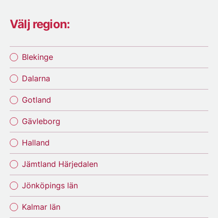
Välj region:
Blekinge
Dalarna
Gotland
Gävleborg
Halland
Jämtland Härjedalen
Jönköpings län
Kalmar län