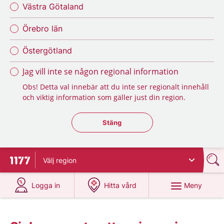
Västra Götaland
Örebro län
Östergötland
Jag vill inte se någon regional information
Obs! Detta val innebär att du inte ser regionalt innehåll
och viktig information som gäller just din region.
Stäng regionsväljaren
Stäng
Välj
region
Till startsidan för 1177
på 1177.se
på 1177.se
Meny
Logga in
Hitta vård