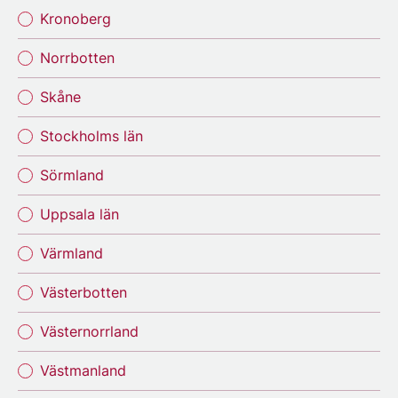
Kronoberg
Norrbotten
Skåne
Stockholms län
Sörmland
Uppsala län
Värmland
Västerbotten
Västernorrland
Västmanland