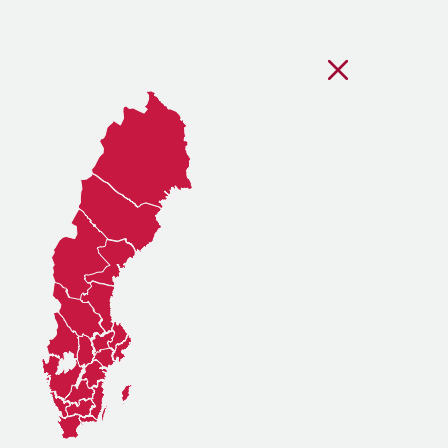
Stäng regionsvälj