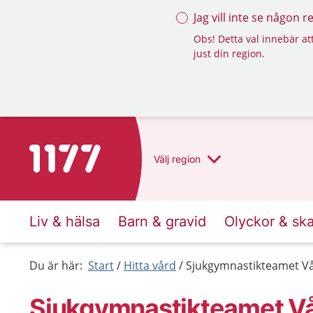
Jag vill inte se någon 
Obs! Detta val innebär att
just din region.
Till startsidan för 1177
Välj
region
Liv & hälsa
Barn & gravid
Olyckor & sk
Du är här:
Start
Hitta vård
Sjukgymnastikteamet Vår
Sjukgymnastikteamet Vår