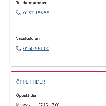
Telefonnummer
0157-185 55
Växeltelefon
0150-561 00
ÖPPETTIDER
Öppettider
Öppettider
Kommentarer
Måndag
07.15–17.00
Dag