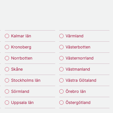
Kalmar län
Värmland
Kronoberg
Västerbotten
Norrbotten
Västernorrland
Skåne
Västmanland
Stockholms län
Västra Götaland
Sörmland
Örebro län
Uppsala län
Östergötland