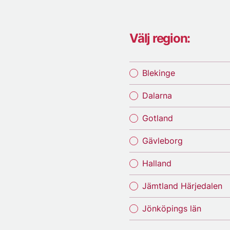
Välj region:
Blekinge
Dalarna
Gotland
Gävleborg
Halland
Jämtland Härjedalen
Jönköpings län