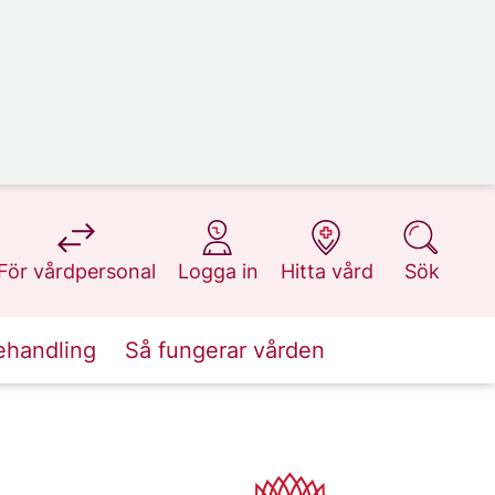
på 1177.se
på 1177.se
på 1177.se
på 1177.se
För vårdpersonal
Logga in
Hitta vård
Sök
ehandling
Så fungerar vården