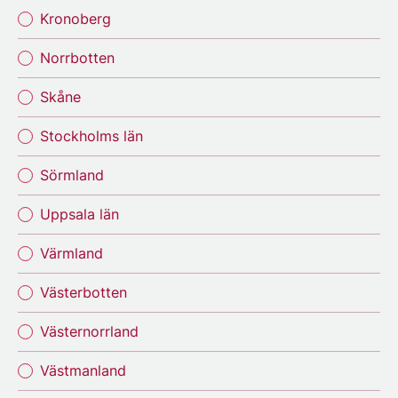
Kronoberg
Norrbotten
Skåne
Stockholms län
Sörmland
Uppsala län
Värmland
Västerbotten
Västernorrland
Västmanland