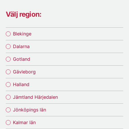
Välj region:
Blekinge
Dalarna
Gotland
Gävleborg
Halland
Jämtland Härjedalen
Jönköpings län
Kalmar län