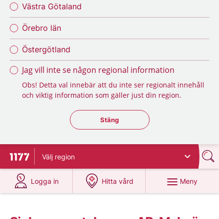
Västra Götaland
Örebro län
Östergötland
Jag vill inte se någon regional information
Obs! Detta val innebär att du inte ser regionalt innehåll
och viktig information som gäller just din region.
Stäng regionsväljaren
Stäng
Välj
region
Till startsidan för 1177
på 1177.se
på 1177.se
Meny
Logga in
Hitta vård