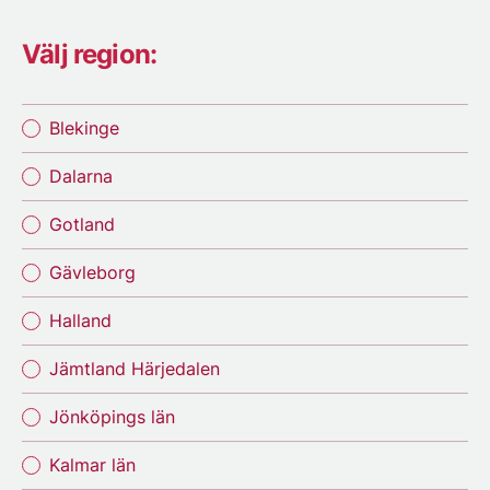
Välj region:
Blekinge
Dalarna
Gotland
Gävleborg
Halland
Jämtland Härjedalen
Jönköpings län
Kalmar län