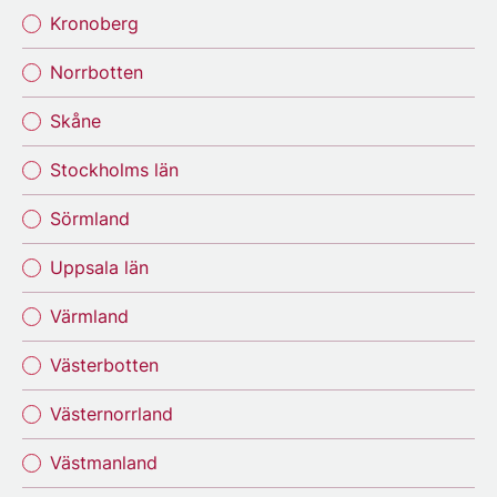
Kronoberg
Norrbotten
Skåne
Stockholms län
Sörmland
Uppsala län
Värmland
Västerbotten
Västernorrland
Västmanland