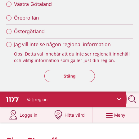
Västra Götaland
Örebro län
Östergötland
Jag vill inte se någon regional information
Obs! Detta val innebär att du inte ser regionalt innehåll
och viktig information som gäller just din region.
Stäng regionsväljaren
Stäng
Välj
region
Till startsidan för 1177
på 1177.se
på 1177.se
Meny
Logga in
Hitta vård