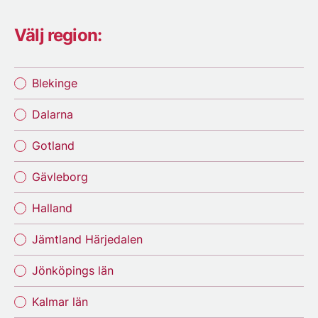
Välj region:
Blekinge
Dalarna
Gotland
Gävleborg
Halland
Jämtland Härjedalen
Jönköpings län
Kalmar län