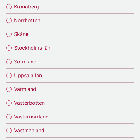
Kronoberg
Norrbotten
Skåne
Stockholms län
Sörmland
Uppsala län
Värmland
Västerbotten
Västernorrland
Västmanland