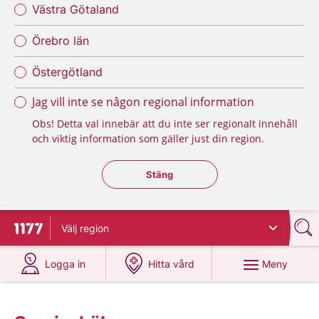
Västra Götaland
Örebro län
Östergötland
Jag vill inte se någon regional information
Obs! Detta val innebär att du inte ser regionalt innehåll
och viktig information som gäller just din region.
Stäng regionsväljaren
Stäng
Välj
region
Till startsidan för 1177
på 1177.se
på 1177.se
Meny
Logga in
Hitta vård