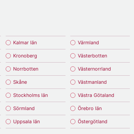
Kalmar län
Värmland
Kronoberg
Västerbotten
Norrbotten
Västernorrland
Skåne
Västmanland
Stockholms län
Västra Götaland
Sörmland
Örebro län
Uppsala län
Östergötland