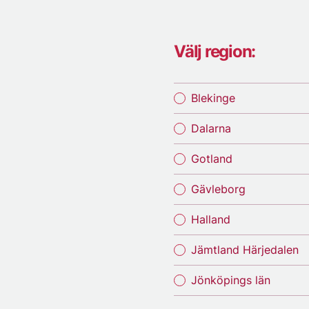
Välj region:
Blekinge
Dalarna
Gotland
Gävleborg
Halland
Jämtland Härjedalen
Jönköpings län