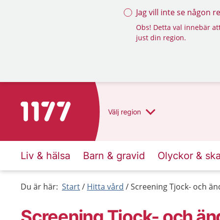
Jag vill inte se någon 
Obs! Detta val innebär att
just din region.
Till startsidan för 1177
Välj
region
Liv & hälsa
Barn & gravid
Olyckor & sk
Du är här:
Start
Hitta vård
Screening Tjock- och ä
Screening Tjock- och ä