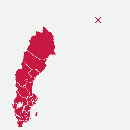
Stäng regionsvälj