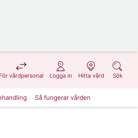
på 1177.se
på 1177.se
på 1177.se
på 1177.se
För vårdpersonal
Logga in
Hitta vård
Sök
ehandling
Så fungerar vården