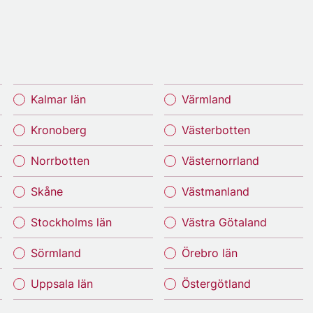
Kalmar län
Värmland
Kronoberg
Västerbotten
Norrbotten
Västernorrland
Skåne
Västmanland
Stockholms län
Västra Götaland
Sörmland
Örebro län
Uppsala län
Östergötland