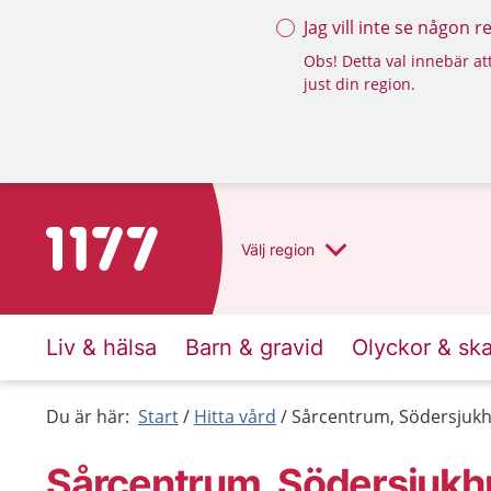
Jag vill inte se någon 
Obs! Detta val innebär att
just din region.
Till startsidan för 1177
Välj
region
Liv & hälsa
Barn & gravid
Olyckor & sk
Du är här:
Start
Hitta vård
Sårcentrum, Södersjuk
Sårcentrum, Södersjukh