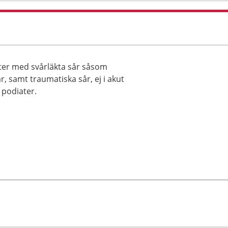
ter med svårläkta sår såsom
r, samt traumatiska sår, ej i akut
 podiater.