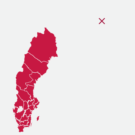
Stäng regionsvälj