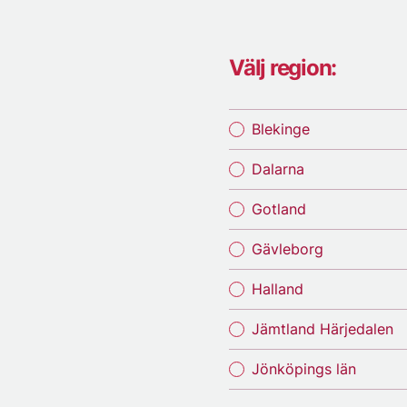
Välj region:
Blekinge
Dalarna
Gotland
Gävleborg
Halland
Jämtland Härjedalen
Jönköpings län