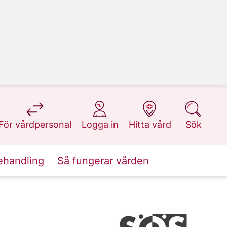
på 1177.se
på 1177.se
på 1177.se
på 1177.se
För vårdpersonal
Logga in
Hitta vård
Sök
ehandling
Så fungerar vården