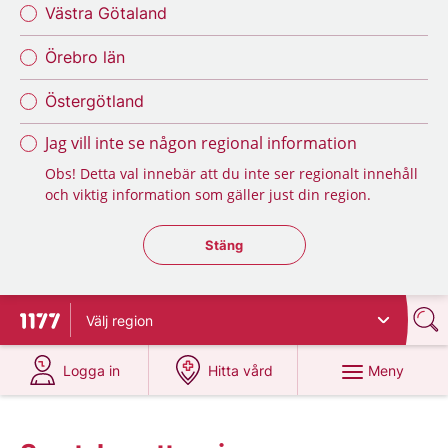
Västra Götaland
Örebro län
Östergötland
Jag vill inte se någon regional information
Obs! Detta val innebär att du inte ser regionalt innehåll
och viktig information som gäller just din region.
Stäng regionsväljaren
Stäng
Välj
region
Till startsidan för 1177
på 1177.se
på 1177.se
Meny
Logga in
Hitta vård