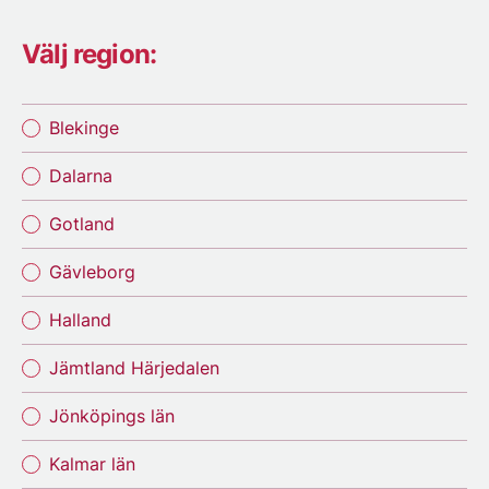
Välj region:
Blekinge
Dalarna
Gotland
Gävleborg
Halland
Jämtland Härjedalen
Jönköpings län
Kalmar län