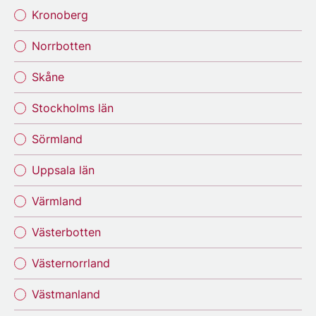
Kronoberg
Norrbotten
Skåne
Stockholms län
Sörmland
Uppsala län
Värmland
Västerbotten
Västernorrland
Västmanland