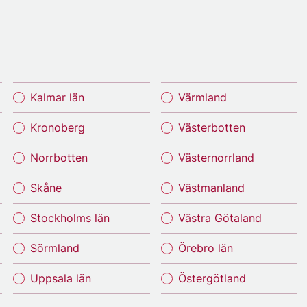
Kalmar län
Värmland
Kronoberg
Västerbotten
Norrbotten
Västernorrland
Skåne
Västmanland
Stockholms län
Västra Götaland
Sörmland
Örebro län
Uppsala län
Östergötland