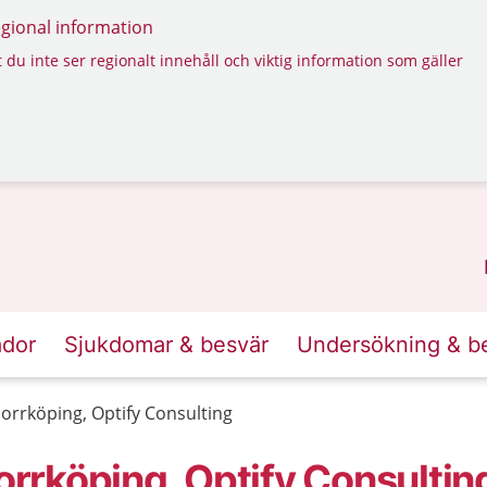
regional information
 du inte ser regionalt innehåll och viktig information som gäller
ador
Sjukdomar & besvär
Undersökning & b
rrköping, Optify Consulting
rköping, Optify Consultin