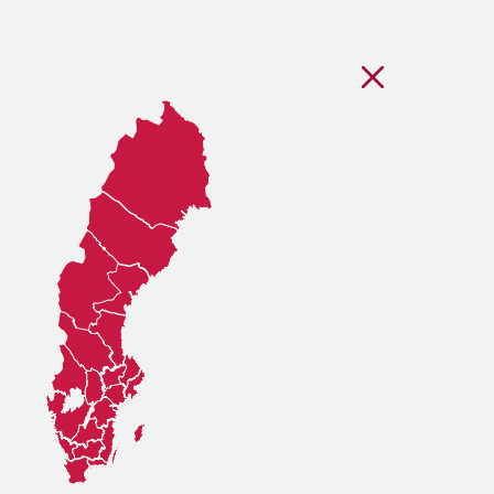
Stäng regionsvälj