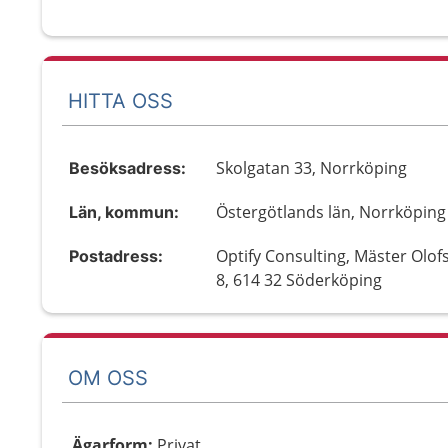
HITTA OSS
Skolgatan 33, Norrköping
Besöksadress:
Östergötlands län, Norrköping
Län, kommun:
Optify Consulting, Mäster Olof
Postadress:
8, 614 32 Söderköping
OM OSS
Ägarform
:
Privat