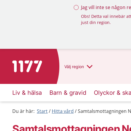
Jag vill inte se någon 
Obs! Detta val innebär att
just din region.
Till startsidan för 1177
Välj
region
Liv & hälsa
Barn & gravid
Olyckor & sk
Du är här:
Start
Hitta vård
Samtalsmottagningen No
Samtalsmottagningen Nor