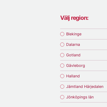
Välj region:
Blekinge
Dalarna
Gotland
Gävleborg
Halland
Jämtland Härjedalen
Jönköpings län