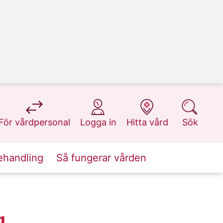
på 1177.se
på 1177.se
på 1177.se
på 1177.se
För vårdpersonal
Logga in
Hitta vård
Sök
ehandling
Så fungerar vården
g