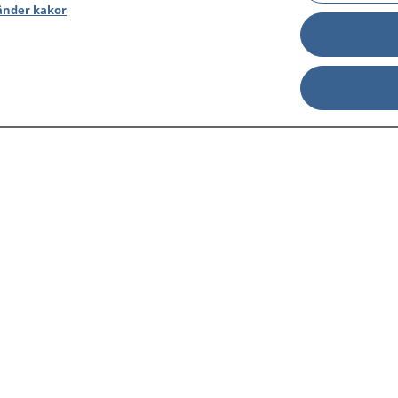
änder kakor
sjukdomar och
Other languages