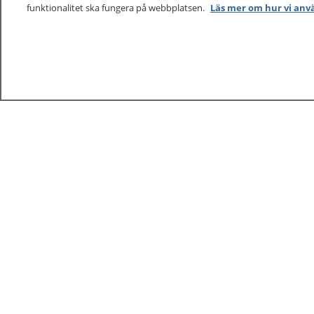
funktionalitet ska fungera på webbplatsen.
Läs mer om hur vi anv
1177
–
tryggt om din hälsa och vård
På 1177.se får du råd om hälsa och information om 