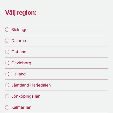
Välj region:
Blekinge
Dalarna
Gotland
Gävleborg
Halland
Jämtland Härjedalen
Jönköpings län
Kalmar län