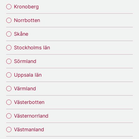
Kronoberg
Norrbotten
Skåne
Stockholms län
Sörmland
Uppsala län
Värmland
Västerbotten
Västernorrland
Västmanland