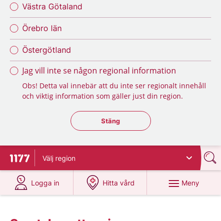
Västra Götaland
Örebro län
Östergötland
Jag vill inte se någon regional information
Obs! Detta val innebär att du inte ser regionalt innehåll
och viktig information som gäller just din region.
Stäng regionsväljaren
Stäng
Välj
region
Till startsidan för 1177
på 1177.se
på 1177.se
Meny
Logga in
Hitta vård