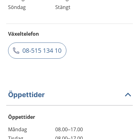
Söndag
Stängt
Växeltelefon
08-515 134 10
Öppettider
Öppettider
Öppettider
Kommentarer
Måndag
08.00–17.00
Dag
Tisdag
08.00–17.00