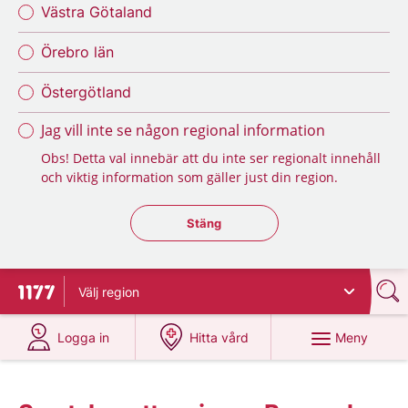
Västra Götaland
Örebro län
Östergötland
Jag vill inte se någon regional information
Obs! Detta val innebär att du inte ser regionalt innehåll
och viktig information som gäller just din region.
Stäng regionsväljaren
Stäng
Välj
region
Till startsidan för 1177
på 1177.se
på 1177.se
Meny
Logga in
Hitta vård