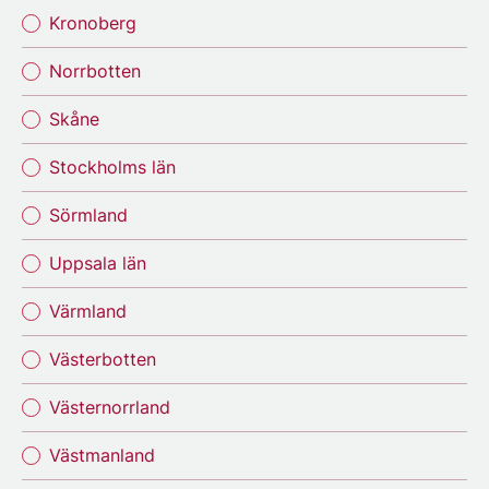
Kronoberg
Norrbotten
Skåne
Stockholms län
Sörmland
Uppsala län
Värmland
Västerbotten
Västernorrland
Västmanland