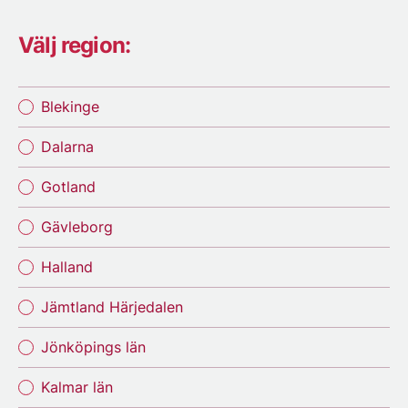
Välj region:
Blekinge
Dalarna
Gotland
Gävleborg
Halland
Jämtland Härjedalen
Jönköpings län
Kalmar län