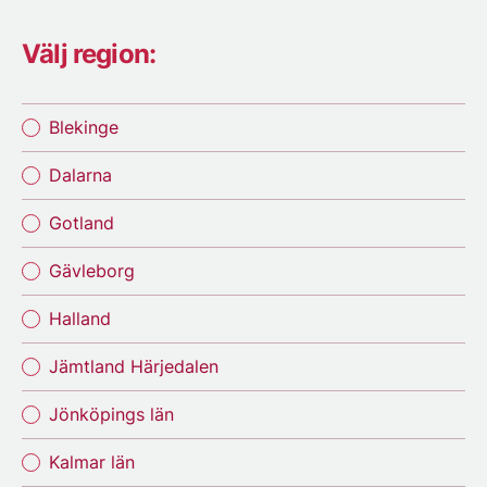
Välj region:
Blekinge
Dalarna
Gotland
Gävleborg
Halland
Jämtland Härjedalen
Jönköpings län
Kalmar län