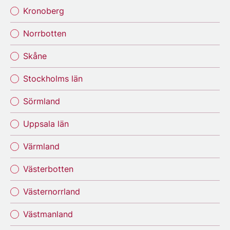
Kronoberg
Norrbotten
Skåne
Stockholms län
Sörmland
Uppsala län
Värmland
Västerbotten
Västernorrland
Västmanland