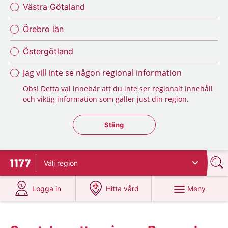
Västra Götaland
Örebro län
Östergötland
Jag vill inte se någon regional information
Obs! Detta val innebär att du inte ser regionalt innehåll
och viktig information som gäller just din region.
Stäng regionsväljaren
Stäng
Välj
region
Till startsidan för 1177
på 1177.se
på 1177.se
Meny
Logga in
Hitta vård