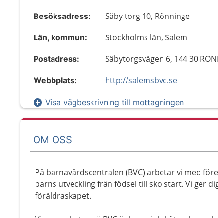
Säby torg 10, Rönninge
Besöksadress:
Stockholms län, Salem
Län, kommun:
Säbytorgsvägen 6, 144 30 RÖ
Postadress:
http://salemsbvc.se
Webbplats:
Visa vägbeskrivning till mottagningen
OM OSS
På barnavårdscentralen (BVC) arbetar vi med för
barns utveckling från födsel till skolstart. Vi ger d
föräldraskapet.