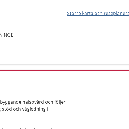
Större karta och reseplaner
NNINGE
ebyggande hälsovård och följer
ig stöd och vägledning i