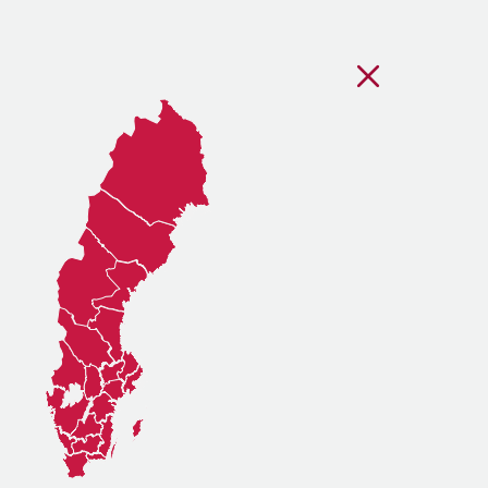
Stäng regionsvälj