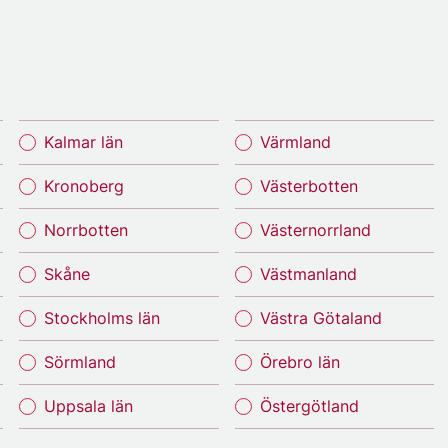
Kalmar län
Värmland
Kronoberg
Västerbotten
Norrbotten
Västernorrland
Skåne
Västmanland
Stockholms län
Västra Götaland
Sörmland
Örebro län
Uppsala län
Östergötland