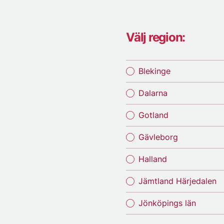
Välj region:
Blekinge
Dalarna
Gotland
Gävleborg
Halland
Jämtland Härjedalen
Jönköpings län