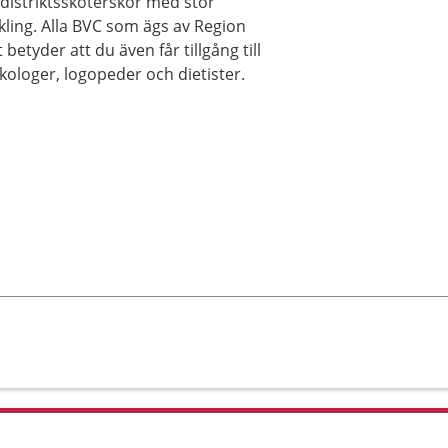
distriktssköterskor med stor
ling. Alla BVC som ägs av Region
tyder att du även får tillgång till
ologer, logopeder och dietister.