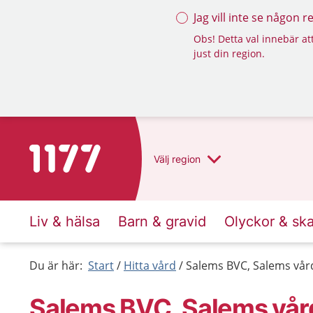
Jag vill inte se någon 
Obs! Detta val innebär att
just din region.
Till startsidan för 1177
Välj
region
Liv & hälsa
Barn & gravid
Olyckor & sk
Du är här:
Start
Hitta vård
Salems BVC, Salems vår
Salems BVC, Salems vår