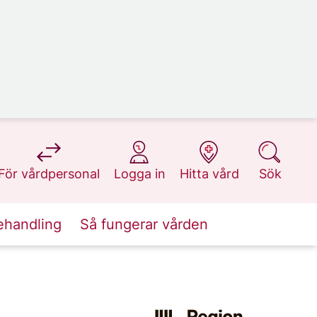
på 1177.se
på 1177.se
på 1177.se
på 1177.se
För vårdpersonal
Logga in
Hitta vård
Sök
ehandling
Så fungerar vården