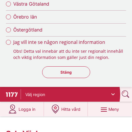
Västra Götaland
Örebro län
Östergötland
Jag vill inte se någon regional information
Obs! Detta val innebär att du inte ser regionalt innehåll
och viktig information som gäller just din region.
Stäng regionsväljaren
Stäng
Välj
region
Till startsidan för 1177
på 1177.se
på 1177.se
Meny
Logga in
Hitta vård