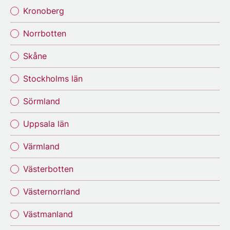
Kronoberg
Norrbotten
Skåne
Stockholms län
Sörmland
Uppsala län
Värmland
Västerbotten
Västernorrland
Västmanland