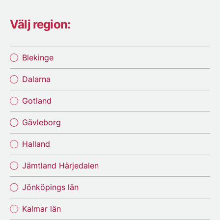
Välj region:
Blekinge
Dalarna
Gotland
Gävleborg
Halland
Jämtland Härjedalen
Jönköpings län
Kalmar län