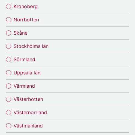
Kronoberg
Norrbotten
Skåne
Stockholms län
Sörmland
Uppsala län
Värmland
Västerbotten
Västernorrland
Västmanland