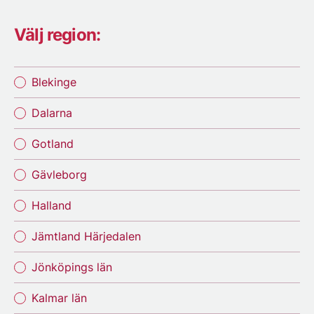
Välj region:
Blekinge
Dalarna
Gotland
Gävleborg
Halland
Jämtland Härjedalen
Jönköpings län
Kalmar län