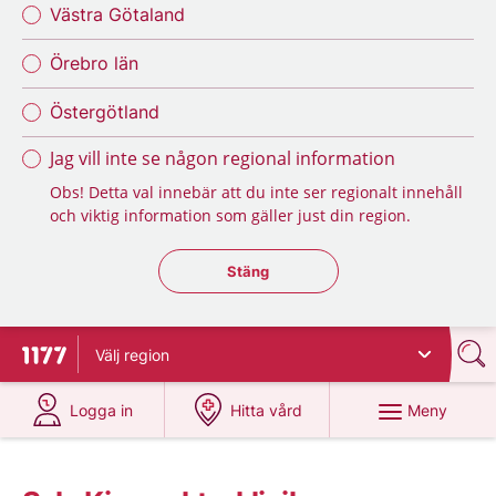
Västra Götaland
Örebro län
Östergötland
Jag vill inte se någon regional information
Obs! Detta val innebär att du inte ser regionalt innehåll
och viktig information som gäller just din region.
Stäng regionsväljaren
Stäng
Välj
region
Till startsidan för 1177
på 1177.se
på 1177.se
Meny
Logga in
Hitta vård