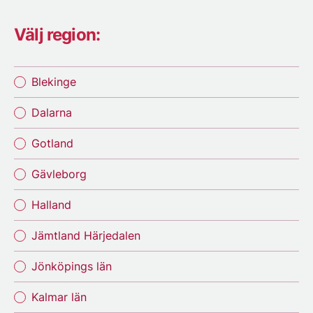
Välj region:
Blekinge
Dalarna
Gotland
Gävleborg
Halland
Jämtland Härjedalen
Jönköpings län
Kalmar län