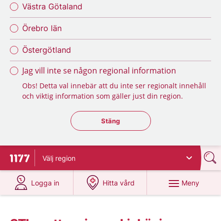
Västra Götaland
Örebro län
Östergötland
Jag vill inte se någon regional information
Obs! Detta val innebär att du inte ser regionalt innehåll
och viktig information som gäller just din region.
Stäng regionsväljaren
Stäng
Välj
region
Till startsidan för 1177
på 1177.se
på 1177.se
Meny
Logga in
Hitta vård