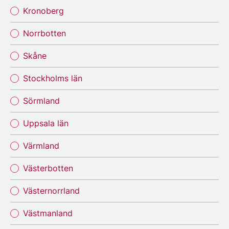
Kronoberg
Norrbotten
Skåne
Stockholms län
Sörmland
Uppsala län
Värmland
Västerbotten
Västernorrland
Västmanland