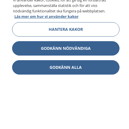
Vi använder kakor, cookies, för att ge dig en förbättrad
upplevelse, sammanställa statistik och för att viss
nödvändig funktionalitet ska fungera på webbplatsen.
Läs mer om hur vi använder kakor
HANTERA KAKOR
GODKÄNN NÖDVÄNDIGA
GODKÄNN ALLA
1177
–
tryggt om din hälsa och vård