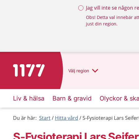
Jag vill inte se någon 
Obs! Detta val innebär att
just din region.
Till startsidan för 1177
Välj
region
Liv & hälsa
Barn & gravid
Olyckor & sk
Du är här:
Start
Hitta vård
S-Fysioterapi Lars Seifer
S-Fysioterapi Lars Seifer