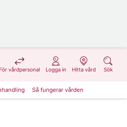
på 1177.se
på 1177.se
på 1177.se
på 1177.se
För vårdpersonal
Logga in
Hitta vård
Sök
ehandling
Så fungerar vården