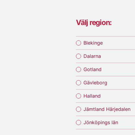
Välj region:
Blekinge
Dalarna
Gotland
Gävleborg
Halland
Jämtland Härjedalen
Jönköpings län