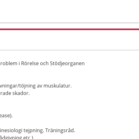
 problem i Rörelse och Stödjeorganen
vningar/töjning av muskulatur.
erade skador.
ease).
inesiologi tejpning. Träningsråd.
dgivning etc.)