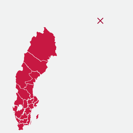
Stäng regionsvälj