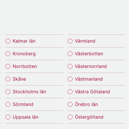
Kalmar län
Värmland
Kronoberg
Västerbotten
Norrbotten
Västernorrland
Skåne
Västmanland
Stockholms län
Västra Götaland
Sörmland
Örebro län
Uppsala län
Östergötland