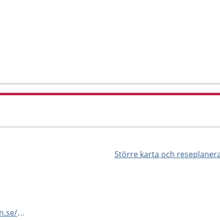
Större karta och reseplaner
https://www.rosengardskliniken.se/filial-bennets-vag/