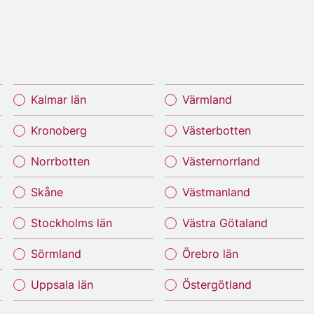
Kalmar län
Värmland
Kronoberg
Västerbotten
Norrbotten
Västernorrland
Skåne
Västmanland
Stockholms län
Västra Götaland
Sörmland
Örebro län
Uppsala län
Östergötland