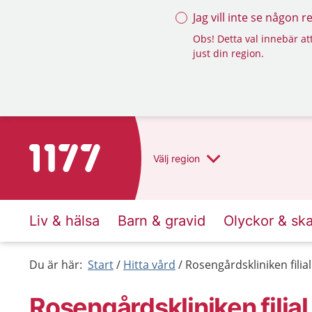
Jag vill inte se någon 
Obs! Detta val innebär att
just din region.
Till startsidan för 1177
Välj
region
Liv & hälsa
Barn & gravid
Olyckor & sk
Du är här:
Start
Hitta vård
Rosengårdskliniken fili
Rosengårdskliniken fili