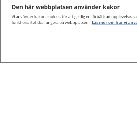
Den här webbplatsen använder kakor
Vi använder kakor, cookies, för att ge dig en förbättrad upplevelse, s
funktionalitet ska fungera på webbplatsen.
Läs mer om hur vi anv
1177
–
tryggt om din hälsa och vård