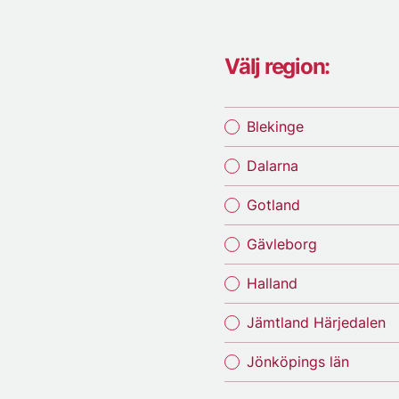
Välj region:
Blekinge
Dalarna
Gotland
Gävleborg
Halland
Jämtland Härjedalen
Jönköpings län