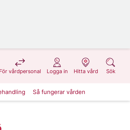
på 1177.se
på 1177.se
på 1177.se
på 1177.se
För vårdpersonal
Logga in
Hitta vård
Sök
ehandling
Så fungerar vården
ö