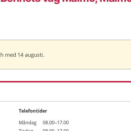
och med 14 augusti.
Telefontider
Öppettider
Kommentarer
Måndag
08.00–17.00
Dag