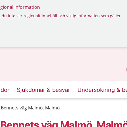
regional information
 du inte ser regionalt innehåll och viktig information som gäller
ador
Sjukdomar & besvär
Undersökning & b
al Bennets väg Malmö, Malmö
al Bennets väg Malmö, Malm