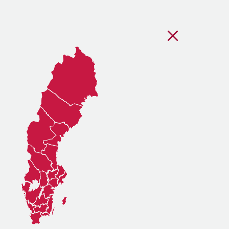
Stäng regionsvälj