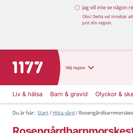
Jag vill inte se någon 
Obs! Detta val innebär att
just din region.
Till startsidan för 1177
Välj
region
Liv & hälsa
Barn & gravid
Olyckor & sk
Du är här:
Start
Hitta vård
Rosengårdbarnmorskes
Rosengårdbarnmorskest