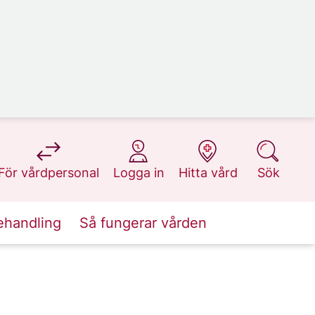
på 1177.se
på 1177.se
på 1177.se
på 1177.se
För vårdpersonal
Logga in
Hitta vård
Sök
ehandling
Så fungerar vården