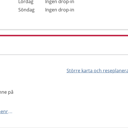
Lördag
Ingen drop-in
Söndag
Ingen drop-in
Större karta och reseplaner
inne på
http://www.barnmorskestationenro.se/