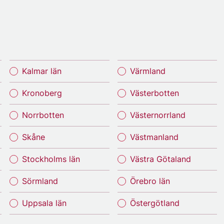
Kalmar län
Värmland
Kronoberg
Västerbotten
Norrbotten
Västernorrland
Skåne
Västmanland
Stockholms län
Västra Götaland
Sörmland
Örebro län
Uppsala län
Östergötland