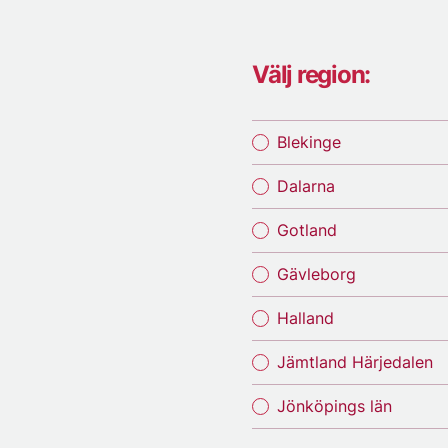
Välj region:
Blekinge
Dalarna
Gotland
Gävleborg
Halland
Jämtland Härjedalen
Jönköpings län