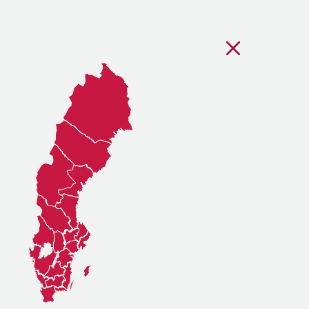
Stäng regionsvälj