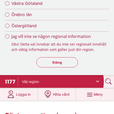
Västra Götaland
Örebro län
Östergötland
Jag vill inte se någon regional information
Obs! Detta val innebär att du inte ser regionalt innehåll
och viktig information som gäller just din region.
Stäng regionsväljaren
Stäng
Välj
region
Till startsidan för 1177
på 1177.se
på 1177.se
Meny
Logga in
Hitta vård