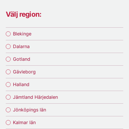
Välj region:
Blekinge
Dalarna
Gotland
Gävleborg
Halland
Jämtland Härjedalen
Jönköpings län
Kalmar län