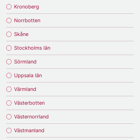
Kronoberg
Norrbotten
Skåne
Stockholms län
Sörmland
Uppsala län
Värmland
Västerbotten
Västernorrland
Västmanland