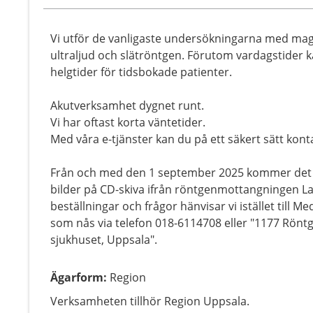
Vi utför de vanligaste undersökningarna med ma
ultraljud och slätröntgen. Förutom vardagstider ka
helgtider för tidsbokade patienter.
Akutverksamhet dygnet runt.
Vi har oftast korta väntetider.
Med våra e-tjänster kan du på ett säkert sätt konta
Från och med den 1 september 2025 kommer det int
bilder på CD-skiva ifrån röntgenmottangningen Las
beställningar och frågor hänvisar vi istället till
som nås via telefon 018-6114708 eller "1177 Rön
sjukhuset, Uppsala".
Ägarform
:
Region
Verksamheten tillhör Region Uppsala.