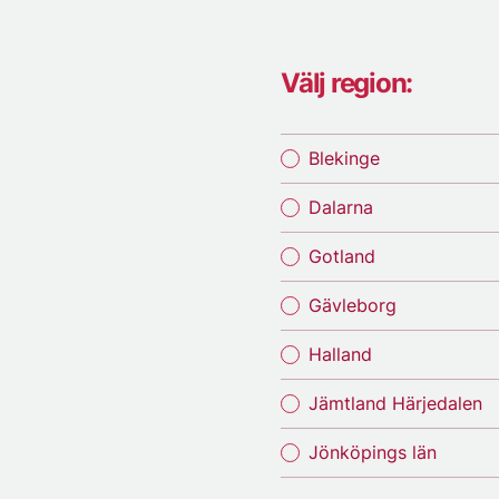
Välj region:
Blekinge
Dalarna
Gotland
Gävleborg
Halland
Jämtland Härjedalen
Jönköpings län