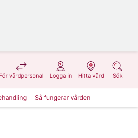
på 1177.se
på 1177.se
på 1177.se
på 1177.se
För vårdpersonal
Logga in
Hitta vård
Sök
ehandling
Så fungerar vården