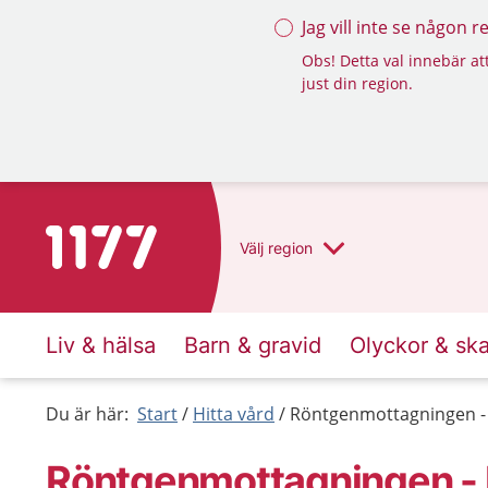
Jag vill inte se någon 
Obs! Detta val innebär att
just din region.
Till startsidan för 1177
Välj
region
Liv & hälsa
Barn & gravid
Olyckor & sk
Du är här:
Start
Hitta vård
Röntgenmottagningen - 
Röntgenmottagningen - L