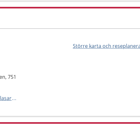
Större karta och reseplaner
en, 751
https://www.regionuppsala.se/lasarettet-i-enkoping/avdelningar-och-mottagningar/rontgenmottagningen/