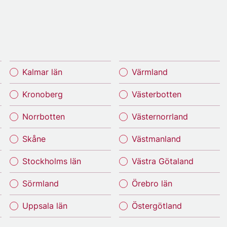
Kalmar län
Värmland
Kronoberg
Västerbotten
Norrbotten
Västernorrland
Skåne
Västmanland
Stockholms län
Västra Götaland
Sörmland
Örebro län
Uppsala län
Östergötland