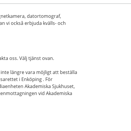
gnetkamera, datortomograf,
n vi också erbjuda kvälls- och
kta oss. Välj tjänst ovan.
e längre vara möjligt att beställa
arettet i Enköping . För
 Mediaenheten Akademiska Sjukhuset,
tgenmottagningen vid Akademiska