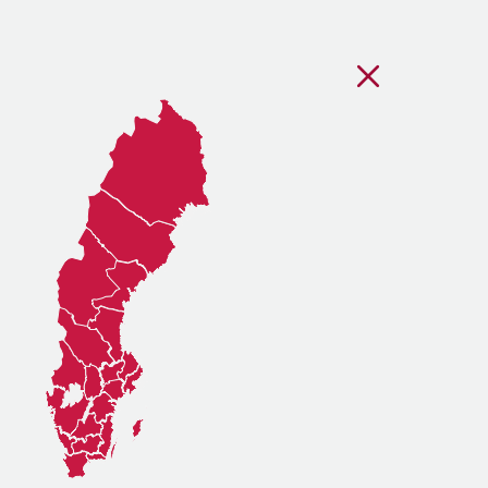
Stäng regionsvälj