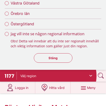
Västra Götaland
Örebro län
Östergötland
Jag vill inte se någon regional information
Obs! Detta val innebär att du inte ser regionalt innehåll
och viktig information som gäller just din region.
Stäng regionsväljaren
Stäng
Välj
region
Till startsidan för 1177
på 1177.se
på 1177.se
Meny
Logga in
Hitta vård