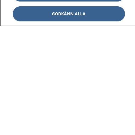
GODKÄNN ALLA
1177
–
tryggt om din hälsa och vård
På 1177.se får du råd om hälsa och information om
sjukdomar och vilka mottagningar du kan kontakta.