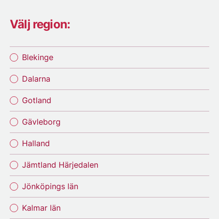
Välj region:
Blekinge
Dalarna
Gotland
Gävleborg
Halland
Jämtland Härjedalen
Jönköpings län
Kalmar län