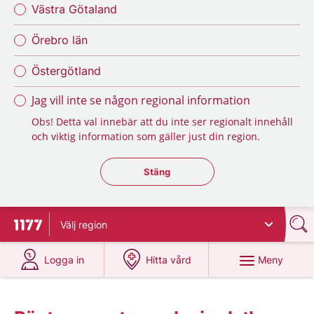
Västra Götaland
Örebro län
Östergötland
Jag vill inte se någon regional information
Obs! Detta val innebär att du inte ser regionalt innehåll
och viktig information som gäller just din region.
Stäng regionsväljaren
Stäng
Välj
region
Till startsidan för 1177
på 1177.se
på 1177.se
Meny
Logga in
Hitta vård