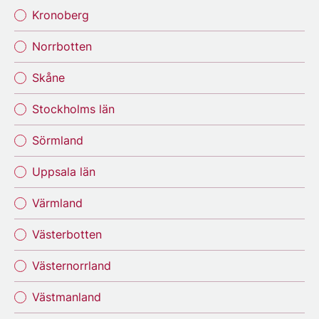
Kronoberg
Norrbotten
Skåne
Stockholms län
Sörmland
Uppsala län
Värmland
Västerbotten
Västernorrland
Västmanland