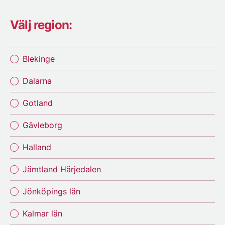
Välj region:
Blekinge
Dalarna
Gotland
Gävleborg
Halland
Jämtland Härjedalen
Jönköpings län
Kalmar län