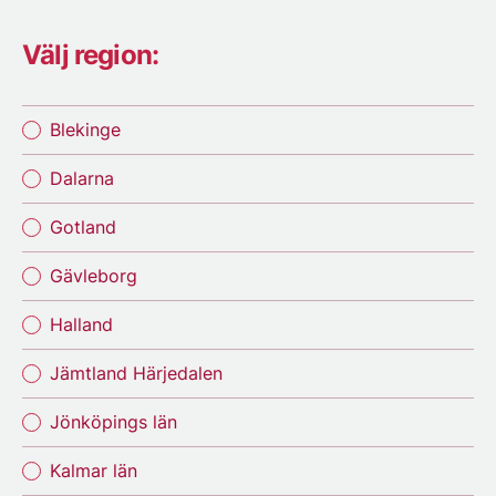
Välj region:
Blekinge
Dalarna
Gotland
Gävleborg
Halland
Jämtland Härjedalen
Jönköpings län
Kalmar län