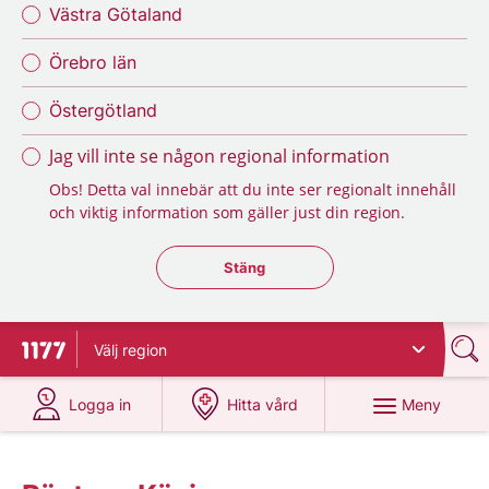
Västra Götaland
Örebro län
Östergötland
Jag vill inte se någon regional information
Obs! Detta val innebär att du inte ser regionalt innehåll
och viktig information som gäller just din region.
Stäng regionsväljaren
Stäng
Välj
region
Till startsidan för 1177
på 1177.se
på 1177.se
Meny
Logga in
Hitta vård