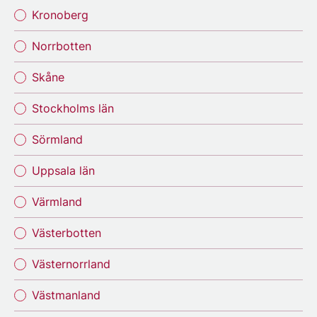
Kronoberg
Norrbotten
Skåne
Stockholms län
Sörmland
Uppsala län
Värmland
Västerbotten
Västernorrland
Västmanland