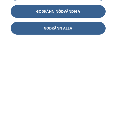
GODKÄNN NÖDVÄNDIGA
GODKÄNN ALLA
1177
–
tryggt om din hälsa och vård
På 1177.se får du råd om hälsa och information om
sjukdomar och vilka mottagningar du kan kontakta.
Logga in för att läsa din journal och göra dina
vårdärenden. Ring telefonnummer 1177 för
sjukvårdsrådgivning dygnet runt.
1177 ger dig råd när du vill må bättre.