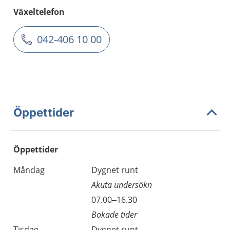
Växeltelefon
042-406 10 00
Öppettider
Öppettider
Öppettider
Kommentarer
Måndag
Dygnet runt
Dag
Akuta undersökn
Måndag
07.00–16.30
Bokade tider
Tisdag
Dygnet runt