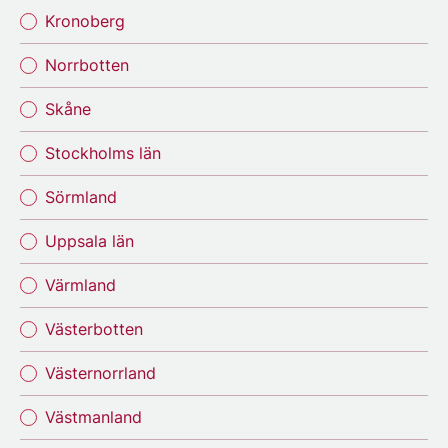
Kronoberg
Norrbotten
Skåne
Stockholms län
Sörmland
Uppsala län
Värmland
Västerbotten
Västernorrland
Västmanland