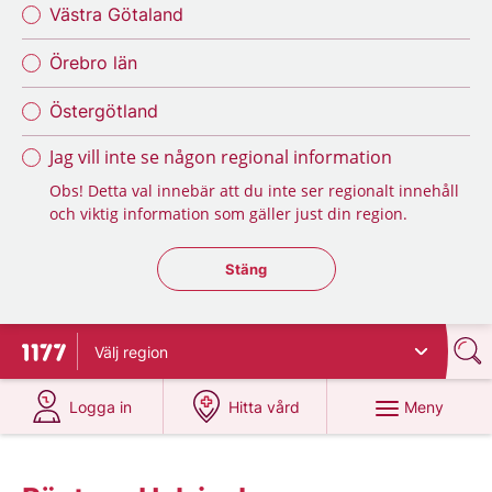
Västra Götaland
Örebro län
Östergötland
Jag vill inte se någon regional information
Obs! Detta val innebär att du inte ser regionalt innehåll
och viktig information som gäller just din region.
Stäng regionsväljaren
Stäng
Välj
region
Till startsidan för 1177
på 1177.se
på 1177.se
Meny
Logga in
Hitta vård