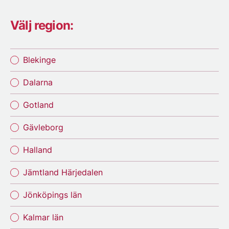
Välj region:
Blekinge
Dalarna
Gotland
Gävleborg
Halland
Jämtland Härjedalen
Jönköpings län
Kalmar län