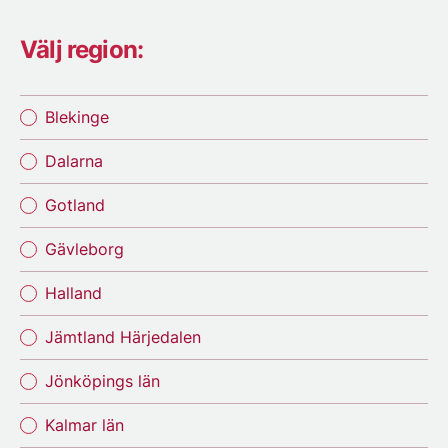
Välj region:
Blekinge
Dalarna
Gotland
Gävleborg
Halland
Jämtland Härjedalen
Jönköpings län
Kalmar län