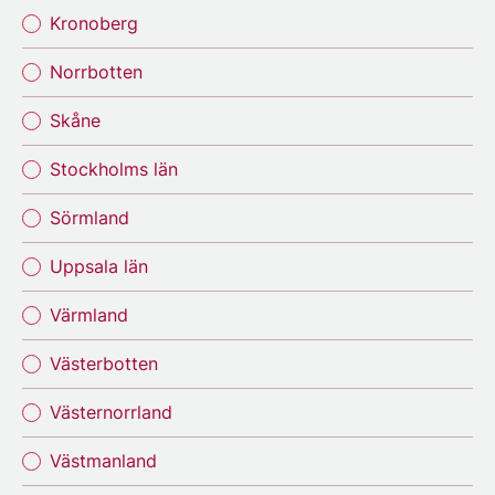
Kronoberg
Norrbotten
Skåne
Stockholms län
Sörmland
Uppsala län
Värmland
Västerbotten
Västernorrland
Västmanland