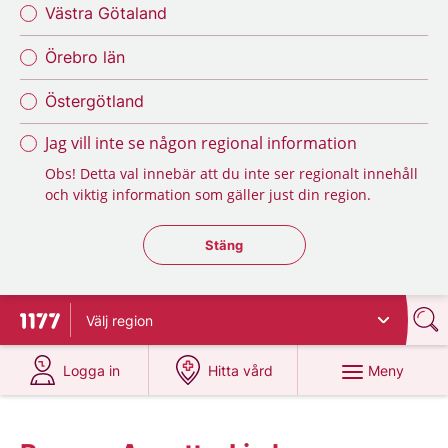
Västra Götaland
Örebro län
Östergötland
Jag vill inte se någon regional information
Obs! Detta val innebär att du inte ser regionalt innehåll
och viktig information som gäller just din region.
Stäng regionsväljaren
Stäng
Välj
region
Till startsidan för 1177
på 1177.se
på 1177.se
Meny
Logga in
Hitta vård