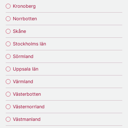
Kronoberg
Norrbotten
Skåne
Stockholms län
Sörmland
Uppsala län
Värmland
Västerbotten
Västernorrland
Västmanland