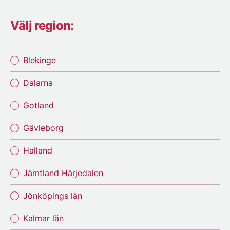
Välj region:
Blekinge
Dalarna
Gotland
Gävleborg
Halland
Jämtland Härjedalen
Jönköpings län
Kalmar län