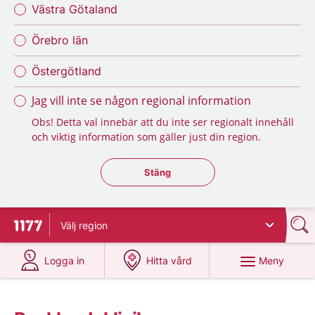
Västra Götaland
Örebro län
Östergötland
Jag vill inte se någon regional information
Obs! Detta val innebär att du inte ser regionalt innehåll
och viktig information som gäller just din region.
Stäng regionsväljaren
Stäng
Välj
region
Till startsidan för 1177
på 1177.se
på 1177.se
Meny
Logga in
Hitta vård