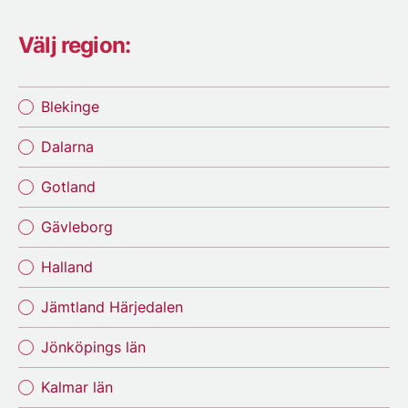
Välj region:
Blekinge
Dalarna
Gotland
Gävleborg
Halland
Jämtland Härjedalen
Jönköpings län
Kalmar län