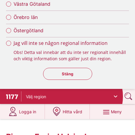
Västra Götaland
Örebro län
Östergötland
Jag vill inte se någon regional information
Obs! Detta val innebär att du inte ser regionalt innehåll
och viktig information som gäller just din region.
Stäng regionsväljaren
Stäng
Välj
region
Till startsidan för 1177
på 1177.se
på 1177.se
Meny
Logga in
Hitta vård