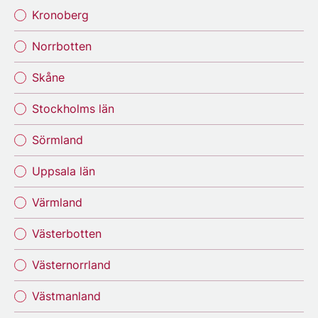
Kronoberg
Norrbotten
Skåne
Stockholms län
Sörmland
Uppsala län
Värmland
Västerbotten
Västernorrland
Västmanland