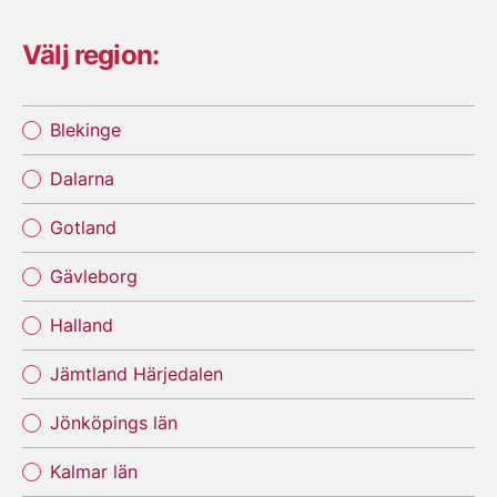
Välj region:
Blekinge
Dalarna
Gotland
Gävleborg
Halland
Jämtland Härjedalen
Jönköpings län
Kalmar län