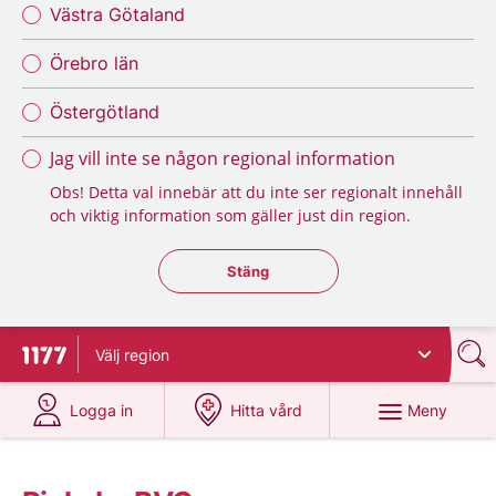
Västra Götaland
Örebro län
Östergötland
Jag vill inte se någon regional information
Obs! Detta val innebär att du inte ser regionalt innehåll
och viktig information som gäller just din region.
Stäng regionsväljaren
Stäng
Välj
region
Till startsidan för 1177
på 1177.se
på 1177.se
Meny
Logga in
Hitta vård