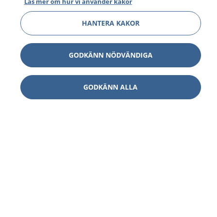
Läs mer om hur vi använder kakor
HANTERA KAKOR
GODKÄNN NÖDVÄNDIGA
GODKÄNN ALLA
1177
–
tryggt om din hälsa och vård
På 1177.se får du råd om hälsa och information om
sjukdomar och vilka mottagningar du kan kontakta.