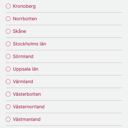
Kronoberg
Norrbotten
Skåne
Stockholms län
Sörmland
Uppsala län
Värmland
Västerbotten
Västernorrland
Västmanland