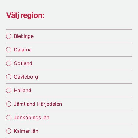
Välj region:
Blekinge
Dalarna
Gotland
Gävleborg
Halland
Jämtland Härjedalen
Jönköpings län
Kalmar län