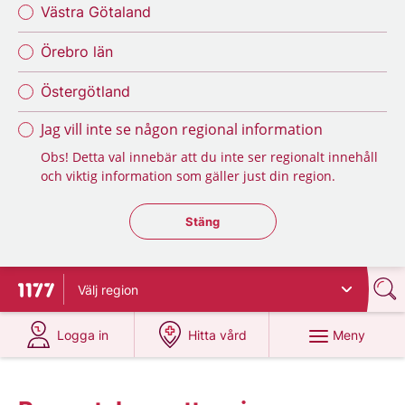
Västra Götaland
Örebro län
Östergötland
Jag vill inte se någon regional information
Obs! Detta val innebär att du inte ser regionalt innehåll
och viktig information som gäller just din region.
Stäng regionsväljaren
Stäng
Välj
region
Till startsidan för 1177
på 1177.se
på 1177.se
Meny
Logga in
Hitta vård