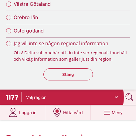
Västra Götaland
Örebro län
Östergötland
Jag vill inte se någon regional information
Obs! Detta val innebär att du inte ser regionalt innehåll
och viktig information som gäller just din region.
Stäng regionsväljaren
Stäng
Välj
region
Till startsidan för 1177
på 1177.se
på 1177.se
Meny
Logga in
Hitta vård