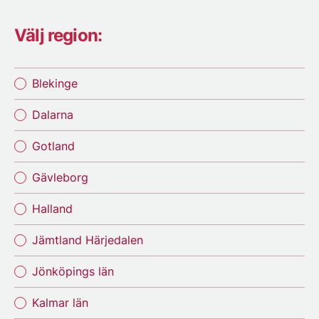
Välj region:
Blekinge
Dalarna
Gotland
Gävleborg
Halland
Jämtland Härjedalen
Jönköpings län
Kalmar län