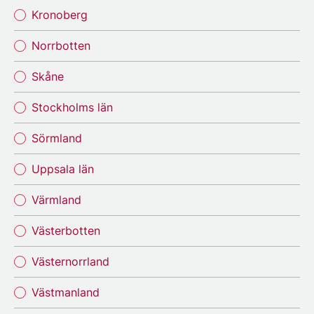
Kronoberg
Norrbotten
Skåne
Stockholms län
Sörmland
Uppsala län
Värmland
Västerbotten
Västernorrland
Västmanland