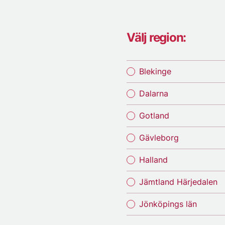
Välj region:
Blekinge
Dalarna
Gotland
Gävleborg
Halland
Jämtland Härjedalen
Jönköpings län