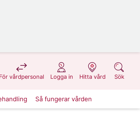
på 1177.se
på 1177.se
på 1177.se
på 1177.se
För vårdpersonal
Logga in
Hitta vård
Sök
ehandling
Så fungerar vården