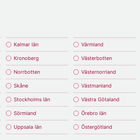
Kalmar län
Värmland
Kronoberg
Västerbotten
Norrbotten
Västernorrland
Skåne
Västmanland
Stockholms län
Västra Götaland
Sörmland
Örebro län
Uppsala län
Östergötland