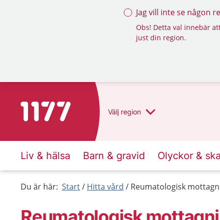
Jag vill inte se någon 
Obs! Detta val innebär att
just din region.
Till startsidan för 1177
Välj
region
Liv & hälsa
Barn & gravid
Olyckor & sk
Du är här:
Start
Hitta vård
Reumatologisk mottagni
Reumatologisk mottagni