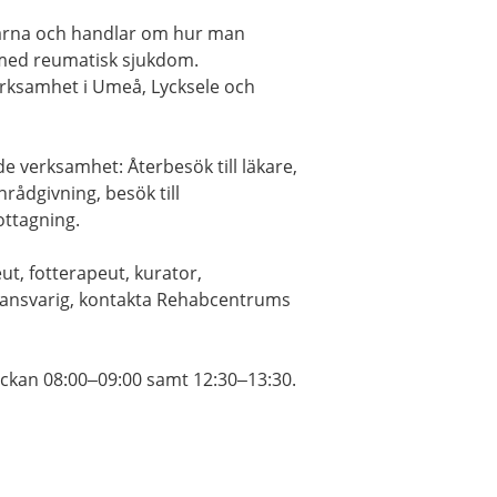
arna och handlar om hur man
 med reumatisk sjukdom.
erksamhet i Umeå, Lycksele och
e verksamhet: Återbesök till läkare,
onrådgivning, besök till
ttagning.
, fotterapeut, kurator,
gansvarig, kontakta Rehabcentrums
lockan 08:00–09:00 samt 12:30–13:30.