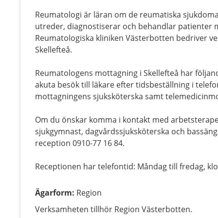
Reumatologi är läran om de reumatiska sjukdom
utreder, diagnostiserar och behandlar patienter
Reumatologiska kliniken Västerbotten bedriver v
Skellefteå.
Reumatologens mottagning i Skellefteå har följand
akuta besök till läkare efter tidsbeställning i telef
mottagningens sjuksköterska samt telemedicinmo
Om du önskar komma i kontakt med arbetsterapeut
sjukgymnast, dagvårdssjuksköterska och bassän
reception 0910-77 16 84.
Receptionen har telefontid: Måndag till fredag, k
Ägarform
:
Region
Verksamheten tillhör Region Västerbotten.