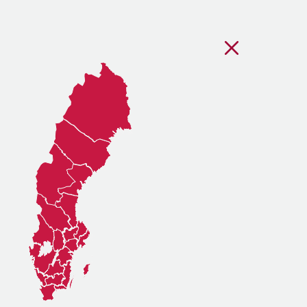
Stäng regionsvälj