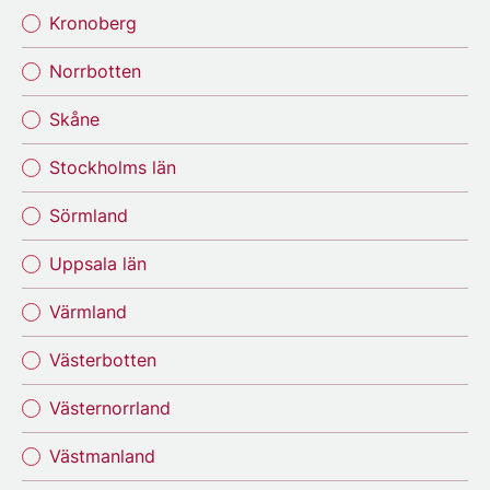
Kronoberg
Norrbotten
Skåne
Stockholms län
Sörmland
Uppsala län
Värmland
Västerbotten
Västernorrland
Västmanland