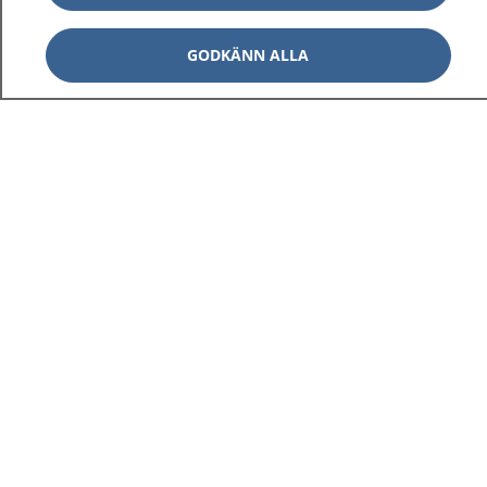
GODKÄNN ALLA
1177
–
tryggt om din hälsa och vård
På 1177.se får du råd om hälsa och information om
sjukdomar och vilka mottagningar du kan kontakta.
Logga in för att läsa din journal och göra dina
vårdärenden. Ring telefonnummer 1177 för
sjukvårdsrådgivning dygnet runt.
1177 ger dig råd när du vill må bättre.