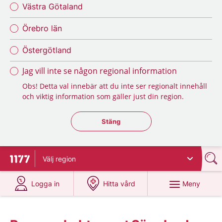
Västra Götaland
Örebro län
Östergötland
Jag vill inte se någon regional information
Obs! Detta val innebär att du inte ser regionalt innehåll
och viktig information som gäller just din region.
Stäng regionsväljaren
Stäng
Välj
region
Till startsidan för 1177
på 1177.se
på 1177.se
Meny
Logga in
Hitta vård