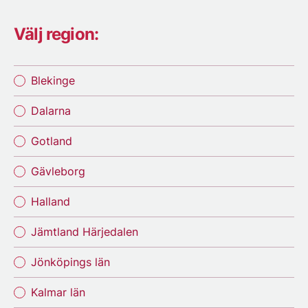
Välj region:
Blekinge
Dalarna
Gotland
Gävleborg
Halland
Jämtland Härjedalen
Jönköpings län
Kalmar län