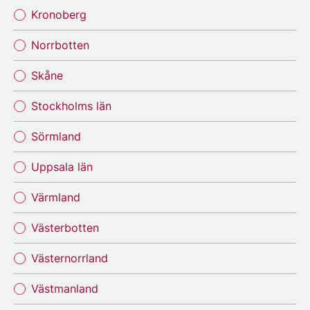
Kronoberg
Norrbotten
Skåne
Stockholms län
Sörmland
Uppsala län
Värmland
Västerbotten
Västernorrland
Västmanland