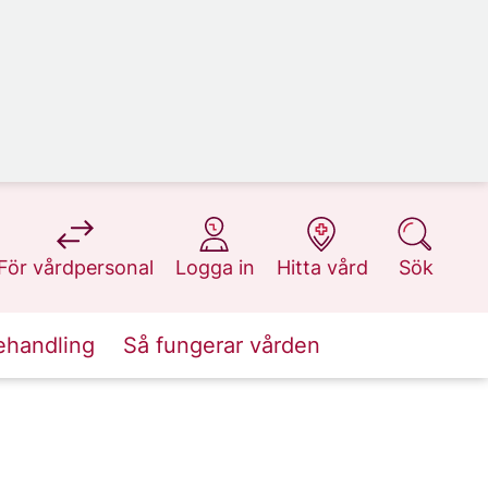
på 1177.se
på 1177.se
på 1177.se
på 1177.se
För vårdpersonal
Logga in
Hitta vård
Sök
ehandling
Så fungerar vården