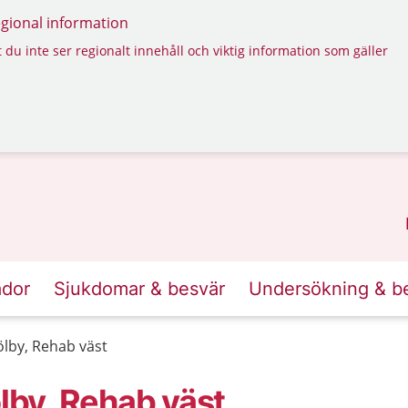
regional information
 du inte ser regionalt innehåll och viktig information som gäller
ador
Sjukdomar & besvär
Undersökning & b
lby, Rehab väst
by, Rehab väst