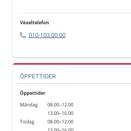
Växeltelefon
010-103 00 00
ÖPPETTIDER
Öppettider
Öppettider
Kommentarer
Måndag
08.00–12.00
Dag
Måndag
13.00–16.00
Tisdag
08.00–12.00
Tisdag
13.00–16.00