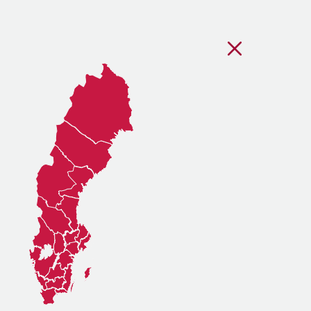
Stäng regionsvälj