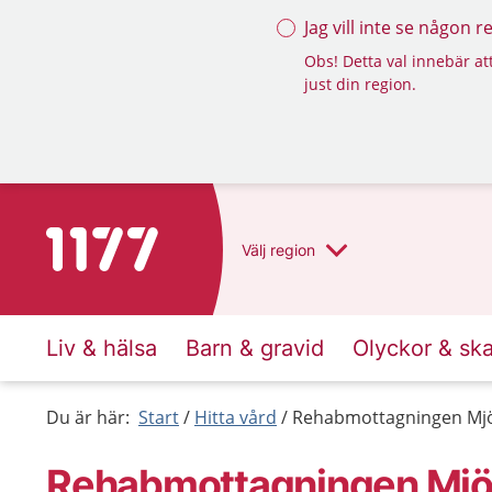
Jag vill inte se någon 
Obs! Detta val innebär att
just din region.
Till startsidan för 1177
Välj
region
Liv & hälsa
Barn & gravid
Olyckor & sk
Du är här:
Start
Hitta vård
Rehabmottagningen Mjö
Rehabmottagningen Mjöl