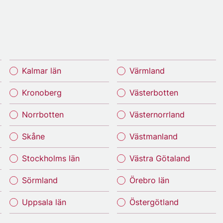
Kalmar län
Värmland
Kronoberg
Västerbotten
Norrbotten
Västernorrland
Skåne
Västmanland
Stockholms län
Västra Götaland
Sörmland
Örebro län
Uppsala län
Östergötland