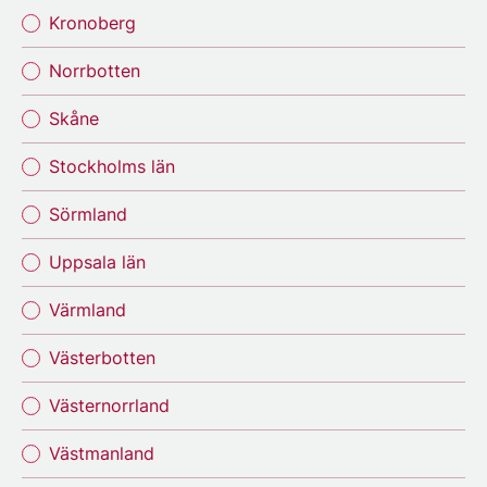
Kronoberg
Norrbotten
Skåne
Stockholms län
Sörmland
Uppsala län
Värmland
Västerbotten
Västernorrland
Västmanland