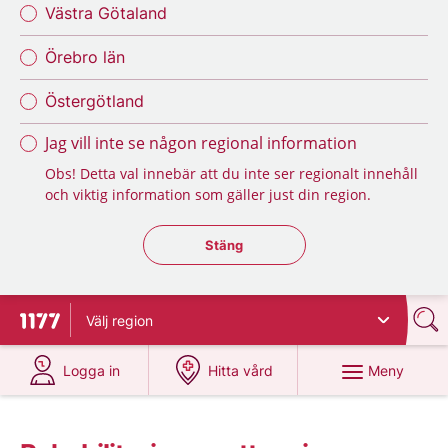
Västra Götaland
Örebro län
Östergötland
Jag vill inte se någon regional information
Obs! Detta val innebär att du inte ser regionalt innehåll
och viktig information som gäller just din region.
Stäng regionsväljaren
Stäng
Välj
region
Till startsidan för 1177
på 1177.se
på 1177.se
Meny
Logga in
Hitta vård