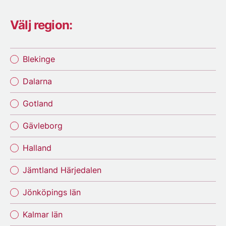
Välj region:
Blekinge
Dalarna
Gotland
Gävleborg
Halland
Jämtland Härjedalen
Jönköpings län
Kalmar län