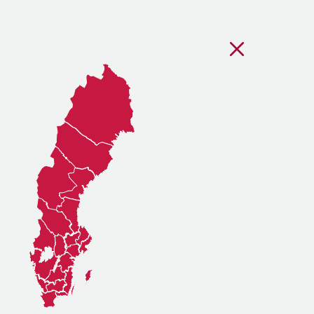
Stäng regionsvälj