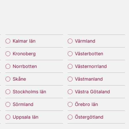
Kalmar län
Värmland
Kronoberg
Västerbotten
Norrbotten
Västernorrland
Skåne
Västmanland
Stockholms län
Västra Götaland
Sörmland
Örebro län
Uppsala län
Östergötland