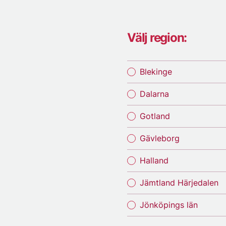
Välj region:
Blekinge
Dalarna
Gotland
Gävleborg
Halland
Jämtland Härjedalen
Jönköpings län