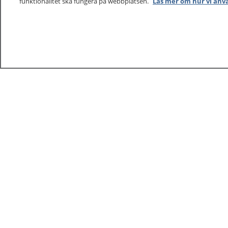
funktionalitet ska fungera på webbplatsen.
Läs mer om hur vi anv