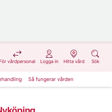
på 1177.se
på 1177.se
på 1177.se
på 1177.se
För vårdpersonal
Logga in
Hitta vård
Sök
ehandling
Så fungerar vården
Nyköping,