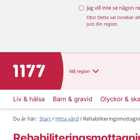
Jag vill inte se någon 
Obs! Detta val innebär att
just din region.
Till startsidan för 1177
Välj
region
Liv & hälsa
Barn & gravid
Olyckor & sk
Du är här:
Start
Hitta vård
Rehabiliteringsmottagn
Rehabiliteringsmottagni